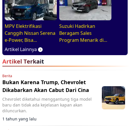
MPV Elektrifikasi
Suzuki Hadirkan
Canggih Nissan Serena
Beragam Sales
e-Power, Bisa
Program Menarik di
Diandalkan Untuk
GIIAS 2026, Mulai dari
Artikel Lainnya
Kebutuhan Harian
DP Ringan hingga
Artikel Terkait
Keluarga
Promo Aftersales
Berita
Bukan Karena Trump, Chevrolet
Dikabarkan Akan Cabut Dari Cina
Chevrolet diketahui menggantung tiga model
baru dan tidak ada kejelasan kapan akan
diluncurkan.
1 tahun yang lalu