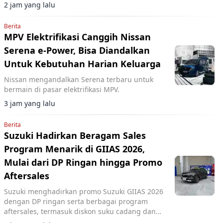
dan mitra lainnya.
2 jam yang lalu
Berita
MPV Elektrifikasi Canggih Nissan
Serena e-Power, Bisa Diandalkan
Untuk Kebutuhan Harian Keluarga
Nissan mengandalkan Serena terbaru untuk
bermain di pasar elektrifikasi MPV.
3 jam yang lalu
Berita
Suzuki Hadirkan Beragam Sales
Program Menarik di GIIAS 2026,
Mulai dari DP Ringan hingga Promo
Aftersales
Suzuki menghadirkan promo Suzuki GIIAS 2026
dengan DP ringan serta berbagai program
aftersales, termasuk diskon suku cadang dan
voucher selama pameran di ICE BSD City.