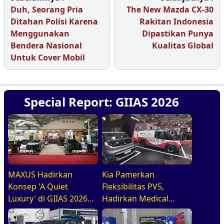
Duh, Seorang Pria
The New Mazda CX-30
Ditahan Polisi Karena
Rakitan Indonesia
Menggunakan
Dipastikan Punya
Bendera Nasional
Kualitas Global
Untuk Cover Mobil
Special Report: GIIAS 2026
MAXUS Hadirkan
Kia Pamerkan
Konsep 'A Quiet
Fleksibilitas PV5,
Luxury' di GIIAS 2026
Hadirkan Medical
melalui Jajaran
Purpose Vehicle di
Premium Electric MPV
GIIAS 2026