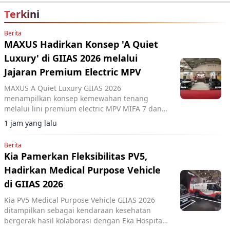
Terkini
Berita
MAXUS Hadirkan Konsep 'A Quiet
Luxury' di GIIAS 2026 melalui
Jajaran Premium Electric MPV
MAXUS A Quiet Luxury GIIAS 2026
menampilkan konsep kemewahan tenang
melalui lini premium electric MPV MIFA 7 dan
MIFA 9 di ICE BSD City.
1 jam yang lalu
Berita
Kia Pamerkan Fleksibilitas PV5,
Hadirkan Medical Purpose Vehicle
di GIIAS 2026
Kia PV5 Medical Purpose Vehicle GIIAS 2026
ditampilkan sebagai kendaraan kesehatan
bergerak hasil kolaborasi dengan Eka Hospital