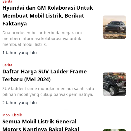
Berita
Hyundai dan GM Kolaborasi Untuk
Membuat Mobil Listrik, Berikut
Faktanya
Dua produsen besar berbeda negara ini
memberi informasi kolaborasinya untuk
membuat mobil listrik.
1 tahun yang lalu
Berita
Daftar Harga SUV Ladder Frame
Terbaru (Mei 2024)
SUV ladder frame mungkin menjadi salah satu
pilihan mobil yang cukup banyak peminatnya.
2 tahun yang lalu
Mobil Listrik
Semua Mobil Listrik General
Motors Nantinya Bakal Pakai