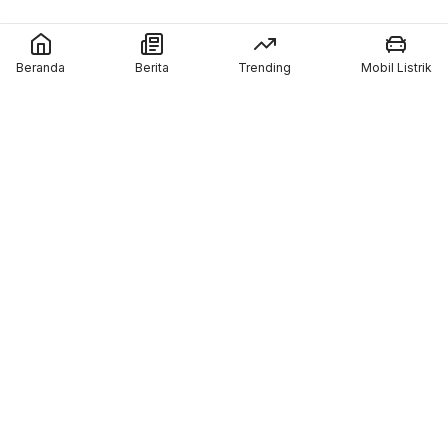
Beranda
Berita
Trending
Mobil Listrik
Lainnya
About Us
Susunan Redaksi
Contact Us
Info Iklan otodriver