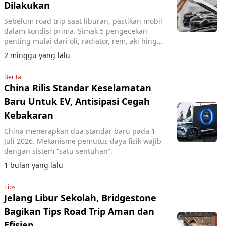
Dilakukan
Sebelum road trip saat liburan, pastikan mobil
dalam kondisi prima. Simak 5 pengecekan
penting mulai dari oli, radiator, rem, aki hingga
waktu servis agar perjalanan keluarga tetap
2 minggu yang lalu
aman.
Berita
China Rilis Standar Keselamatan
Baru Untuk EV, Antisipasi Cegah
Kebakaran
China menerapkan dua standar baru pada 1
Juli 2026. Mekanisme pemutus daya fisik wajib
dengan sistem “satu sentuhan”.
1 bulan yang lalu
Tips
Jelang Libur Sekolah, Bridgestone
Bagikan Tips Road Trip Aman dan
Efisien