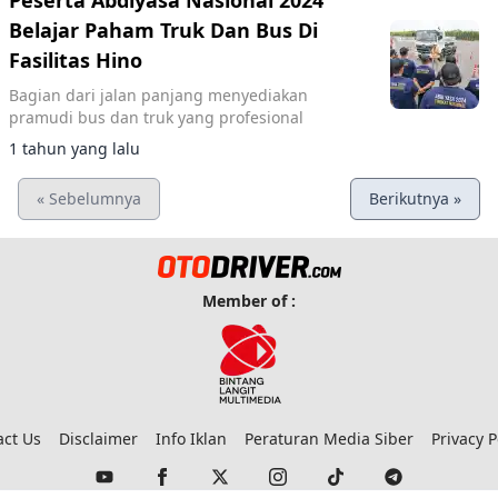
Peserta Abdiyasa Nasional 2024
Belajar Paham Truk Dan Bus Di
Fasilitas Hino
Bagian dari jalan panjang menyediakan
pramudi bus dan truk yang profesional
1 tahun yang lalu
« Sebelumnya
Berikutnya »
Member of :
act Us
Disclaimer
Info Iklan
Peraturan Media Siber
Privacy P