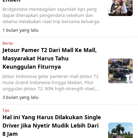
Bridgestone membagikan sejumlah tips yang
dapat diterapkan pengendara sebelum dan
selama melakukan road trip bersama keluarga.
1 bulan yang lalu
Berita
Jetour Pamer T2 Dari Mall Ke Mall,
Masyarakat Harus Tahu
Keunggulan Fiturnya
Jetour Indonesia gelar pameran mall Jetour T2
mulai Grand Indonesia hingga Medan. Fitur
unggulan Jetour T2: 80% high-strength steel,
540° Surround Vision, ADAS Level 2.
3 bulan yang lalu
Tips
Hal ini Yang Harus Dilakukan Single
Driver Jika Nyetir Mudik Lebih Dari
8 Jam