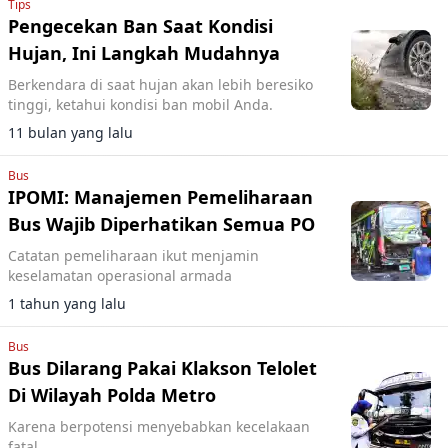
Tips
Pengecekan Ban Saat Kondisi
Hujan, Ini Langkah Mudahnya
Berkendara di saat hujan akan lebih beresiko
tinggi, ketahui kondisi ban mobil Anda.
11 bulan yang lalu
Bus
IPOMI: Manajemen Pemeliharaan
Bus Wajib Diperhatikan Semua PO
Catatan pemeliharaan ikut menjamin
keselamatan operasional armada
1 tahun yang lalu
Bus
Bus Dilarang Pakai Klakson Telolet
Di Wilayah Polda Metro
Karena berpotensi menyebabkan kecelakaan
fatal