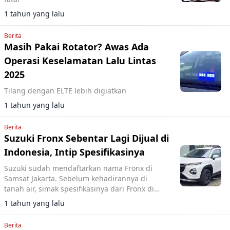
1 tahun yang lalu
Berita
Masih Pakai Rotator? Awas Ada
Operasi Keselamatan Lalu Lintas
2025
Tilang dengan ELTE lebih digiatkan
1 tahun yang lalu
Berita
Suzuki Fronx Sebentar Lagi Dijual di
Indonesia, Intip Spesifikasinya
Suzuki sudah mendaftarkan nama Fronx di
Samsat Jakarta. Sebelum kehadirannya di
tanah air, simak spesifikasinya dari Fronx di
India.
1 tahun yang lalu
Berita