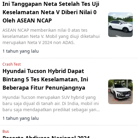
Ini Tanggapan Neta Setelah Tes Uji
Keselamatan Neta V Diberi Nilai 0
Oleh ASEAN NCAP
ASEAN NCAP memberikan nilai 0 atas tes
keselamatan Neta V. Mobil yang diuji diketahui
merupakan Neta V 2024 non ADAS.
1 tahun yang lalu
Crash Test
Hyundai Tucson Hybrid Dapat
Bintang 5 Tes Keselamatan, Ini
Beberapa Fitur Penunjangnya
Hyundai Tucson merupakan SUV hybrid yang
baru saja dijual di tanah air. Di India, mobil ini
baru saja mendapatkan predikat sebagai yang
teraman.
1 tahun yang lalu
Bus