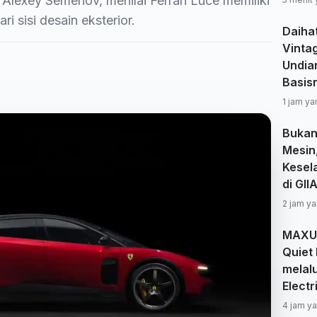
lexey Semenov, menilai Ferrari Luce memiliki
 sisi desain eksterior.
Daiha
Vinta
Undia
Basisn
1 jam ya
Bukan
Mesin
Kesel
di GII
2 jam ya
MAXUS
Quiet 
melal
Elect
4 jam ya