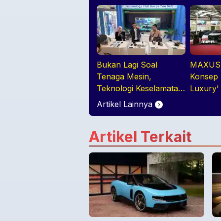
Bukan Lagi Soal
MAXUS 
Tenaga Mesin,
Konsep 
Teknologi Keselamatan
Luxury'
Jadi Tren Baru di
melalui 
Artikel Lainnya
GIIAS 2026
Premium
Artikel Terkait