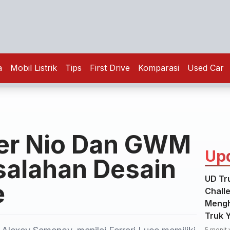
a
Mobil Listrik
Tips
First Drive
Komparasi
Used Car
er Nio Dan GWM
Up
alahan Desain
UD Tru
e
Chall
Mengh
Truk 
5 menit 