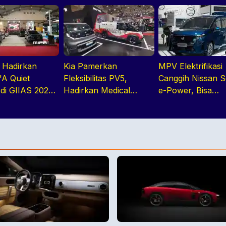
Hadirkan
Kia Pamerkan
MPV Elektrifikasi
'A Quiet
Fleksibilitas PV5,
Canggih Nissan 
 di GIIAS 2026
Hadirkan Medical
e-Power, Bisa
Jajaran
Purpose Vehicle di
Diandalkan Untu
 Electric MPV
GIIAS 2026
Kebutuhan Haria
Keluarga