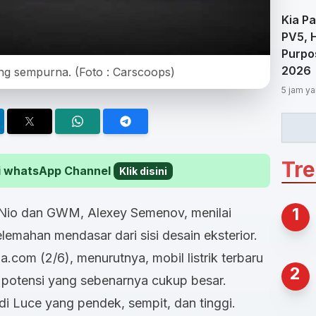
Kia Pa
PV5, 
Purpos
2026
rang sempurna. (Foto : Carscoops)
5 jam ya
Tr
 di whatsApp Channel
Klik disini
1
Nio dan GWM, Alexey Semenov, menilai
elemahan mendasar dari sisi desain eksterior.
a.com (2/6), menurutnya, mobil listrik terbaru
2
n potensi yang sebenarnya cukup besar.
i Luce yang pendek, sempit, dan tinggi.