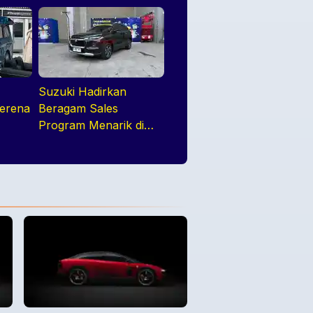
Suzuki Hadirkan
Serena
Beragam Sales
Program Menarik di
k
GIIAS 2026, Mulai dari
n
DP Ringan hingga
Promo Aftersales