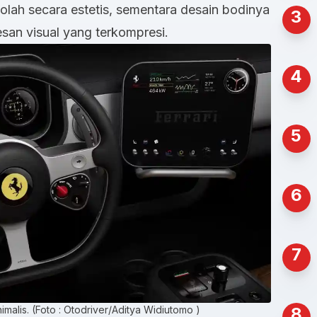
diolah secara estetis, sementara desain bodinya
3
an visual yang terkompresi.
4
5
6
7
imalis. (Foto : Otodriver/Aditya Widiutomo )
8