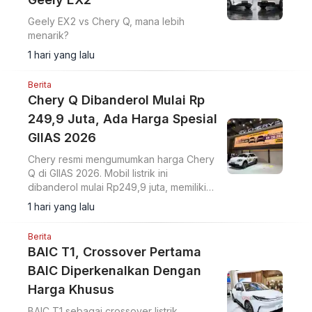
Geely EX2 vs Chery Q, mana lebih
menarik?
1 hari yang lalu
Berita
Chery Q Dibanderol Mulai Rp
249,9 Juta, Ada Harga Spesial
GIIAS 2026
Chery resmi mengumumkan harga Chery
Q di GIIAS 2026. Mobil listrik ini
dibanderol mulai Rp249,9 juta, memiliki
baterai 42,7 kWh, jarak tempuh 400 km,
1 hari yang lalu
serta fast charging 16,5 menit.
Berita
BAIC T1, Crossover Pertama
BAIC Diperkenalkan Dengan
Harga Khusus
BAIC T1 sebagai crossover listrik