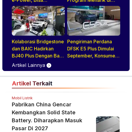
Diandalkan Untuk
GIIAS 2026, Mulai dari
Kebutuhan Harian
DP Ringan hingga
Keluarga
Promo Aftersales
Kolaborasi Bridgestone
Pengiriman Perdana
dan BAIC Hadirkan
DFSK E5 Plus Dimulai
BJ40 Plus Dengan Ban
September, Konsumen
All-Terrain di GIIAS
Diajak Tur Pabrik
Artikel Lainnya
2026
Artikel Terkait
Mobil Listrik
Pabrikan China Gencar
Kembangkan Solid State
Battery. Diharapkan Masuk
Pasar Di 2027