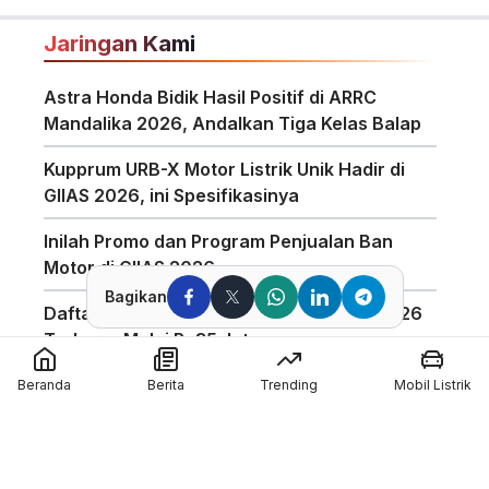
Jaringan Kami
Astra Honda Bidik Hasil Positif di ARRC
Mandalika 2026, Andalkan Tiga Kelas Balap
Kupprum URB-X Motor Listrik Unik Hadir di
GIIAS 2026, ini Spesifikasinya
Inilah Promo dan Program Penjualan Ban
Motor di GIIAS 2026
Bagikan
Daftar Harga Honda PCX 160 Agustus 2026
Terbaru, Mulai Rp35 Jutaan
Penggunaan Boost Charge ALVA Naik Tajam,
Beranda
Berita
Trending
Mobil Listrik
Tembus 154 Ribu Jam
Pabrikan Tiongkok CFMoto Tertarik Ikut
Ajang MotoGP