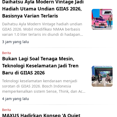
Daihatsu Ayla Modern Vintage Jadi
Hadiah Utama Undian GIIAS 2026,
Basisnya Varian Terlaris
Daihatsu Ayla Modern Vintage hadiah undian
GIIAS 2026. Mobil modifikasi NMAA berbasis
varian 1.0 liter terlaris ini diundi di hadapan
pengunjung dan dimenangkan konsumen dari
3 jam yang lalu
Lampung.
Berita
Bukan Lagi Soal Tenaga Mesin,
Teknologi Keselamatan Jadi Tren
Baru di GIIAS 2026
Teknologi keselamatan kendaraan menjadi
sorotan di GIIAS 2026. Bosch Indonesia
memperkenalkan sistem Sense, Think, dan Act
yang membantu pengemudi.
4 jam yang lalu
Berita
MAXUS Hadirkan Konsep 'A Quiet