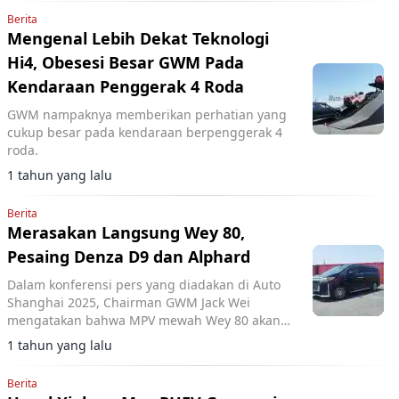
Berita
Mengenal Lebih Dekat Teknologi
Hi4, Obesesi Besar GWM Pada
Kendaraan Penggerak 4 Roda
GWM nampaknya memberikan perhatian yang
cukup besar pada kendaraan berpenggerak 4
roda.
1 tahun yang lalu
Berita
Merasakan Langsung Wey 80,
Pesaing Denza D9 dan Alphard
Dalam konferensi pers yang diadakan di Auto
Shanghai 2025, Chairman GWM Jack Wei
mengatakan bahwa MPV mewah Wey 80 akan
diproduksi di Malaysia.
1 tahun yang lalu
Berita