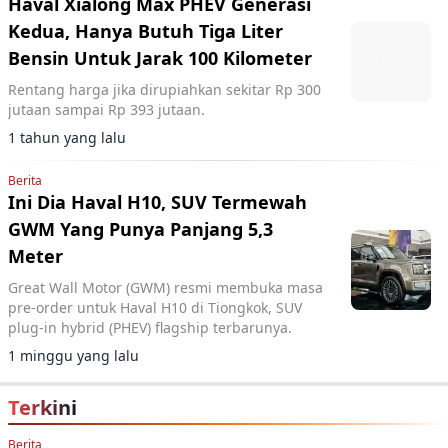
Haval Xialong Max PHEV Generasi
Kedua, Hanya Butuh Tiga Liter
Bensin Untuk Jarak 100 Kilometer
Rentang harga jika dirupiahkan sekitar Rp 300
jutaan sampai Rp 393 jutaan.
1 tahun yang lalu
Berita
Ini Dia Haval H10, SUV Termewah
GWM Yang Punya Panjang 5,3
Meter
Great Wall Motor (GWM) resmi membuka masa
pre-order untuk Haval H10 di Tiongkok, SUV
plug-in hybrid (PHEV) flagship terbarunya.
1 minggu yang lalu
Terkini
Berita