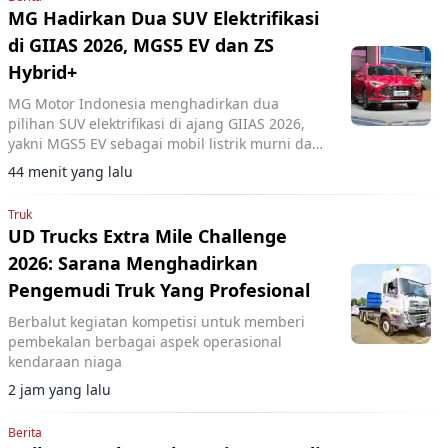
MG Hadirkan Dua SUV Elektrifikasi
di GIIAS 2026, MGS5 EV dan ZS
Hybrid+
MG Motor Indonesia menghadirkan dua
pilihan SUV elektrifikasi di ajang GIIAS 2026,
yakni MGS5 EV sebagai mobil listrik murni dan
MG ZS Hybrid+ yang mengusung teknologi full
44 menit yang lalu
hybrid.
Truk
UD Trucks Extra Mile Challenge
2026: Sarana Menghadirkan
Pengemudi Truk Yang Profesional
Berbalut kegiatan kompetisi untuk memberi
pembekalan berbagai aspek operasional
kendaraan niaga
2 jam yang lalu
Berita