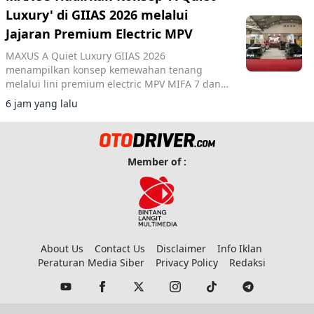
Luxury' di GIIAS 2026 melalui
Jajaran Premium Electric MPV
MAXUS A Quiet Luxury GIIAS 2026
menampilkan konsep kemewahan tenang
melalui lini premium electric MPV MIFA 7 dan
MIFA 9 di ICE BSD City.
6 jam yang lalu
Member of :
About Us
Contact Us
Disclaimer
Info Iklan
Peraturan Media Siber
Privacy Policy
Redaksi