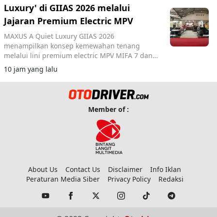
Luxury' di GIIAS 2026 melalui
Jajaran Premium Electric MPV
MAXUS A Quiet Luxury GIIAS 2026
menampilkan konsep kemewahan tenang
melalui lini premium electric MPV MIFA 7 dan
MIFA 9 di ICE BSD City.
10 jam yang lalu
Member of :
About Us
Contact Us
Disclaimer
Info Iklan
Peraturan Media Siber
Privacy Policy
Redaksi