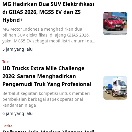
MG Hadirkan Dua SUV Elektrifikasi
di GIIAS 2026, MGS5 EV dan ZS
Hybrid+
MG Motor Indonesia menghadirkan dua
pilihan SUV elektrifikasi di ajang GIIAS 2026,
yakni MGS5 EV sebagai mobil listrik murni dan
MG ZS Hybrid+ yang mengusung teknologi full
5 jam yang lalu
hybrid.
Truk
UD Trucks Extra Mile Challenge
2026: Sarana Menghadirkan
Pengemudi Truk Yang Profesional
Berbalut kegiatan kompetisi untuk memberi
pembekalan berbagai aspek operasional
kendaraan niaga
6 jam yang lalu
Berita