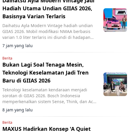
Daihatsu Ayla Modern Vintage Jadi
Hadiah Utama Undian GIIAS 2026,
Basisnya Varian Terlaris
Daihatsu Ayla Modern Vintage hadiah undian
GIIAS 2026. Mobil modifikasi NMAA berbasis
varian 1.0 liter terlaris ini diundi di hadapan
pengunjung dan dimenangkan konsumen dari
7 jam yang lalu
Lampung.
Berita
Bukan Lagi Soal Tenaga Mesin,
Teknologi Keselamatan Jadi Tren
Baru di GIIAS 2026
Teknologi keselamatan kendaraan menjadi
sorotan di GIIAS 2026. Bosch Indonesia
memperkenalkan sistem Sense, Think, dan Act
yang membantu pengemudi.
8 jam yang lalu
Berita
MAXUS Hadirkan Konsep 'A Quiet