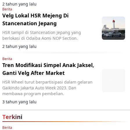
2 tahun yang lalu
Berita
Velg Lokal HSR Mejeng Di
Stancenation Jepang
HSR tampil di Stancenation Jepang yang
berlokasi di Odaiba Aomi NOP Section.
2 tahun yang lalu
Berita
Tren Modifikasi Simpel Anak Jaksel,
Ganti Velg After Market
HSR Wheel turut berpartisipasi dalam gelaran
Gaikindo Jakarta Auto Week 2023. Dan
membawa program pembelian.
3 tahun yang lalu
Terkini
Berita