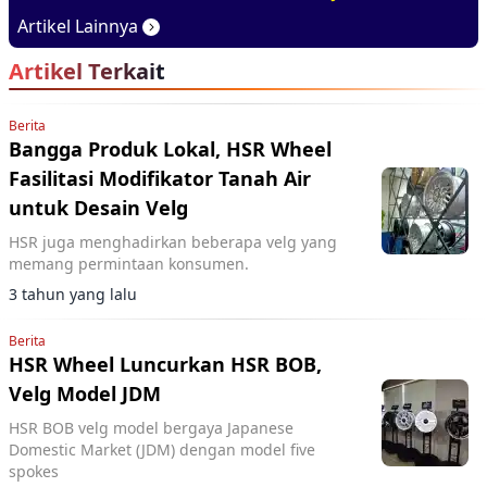
2026, Basisnya Varian
Baru di GIIAS 2026
Artikel Lainnya
Terlaris
Artikel Terkait
Berita
Bangga Produk Lokal, HSR Wheel
Fasilitasi Modifikator Tanah Air
untuk Desain Velg
HSR juga menghadirkan beberapa velg yang
memang permintaan konsumen.
3 tahun yang lalu
Berita
HSR Wheel Luncurkan HSR BOB,
Velg Model JDM
HSR BOB velg model bergaya Japanese
Domestic Market (JDM) dengan model five
spokes