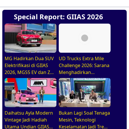
Special Report: GIIAS 2026
MG Hadirkan Dua SUV
UD Trucks Extra Mile
Elektrifikasi di GIIAS
Challenge 2026: Sarana
2026, MGS5 EV dan ZS
Menghadirkan
Hybrid+
Pengemudi Truk Yang
Profesional
Daihatsu Ayla Modern
Bukan Lagi Soal Tenaga
Vintage Jadi Hadiah
Mesin, Teknologi
Utama Undian GIIAS
Keselamatan Jadi Tren