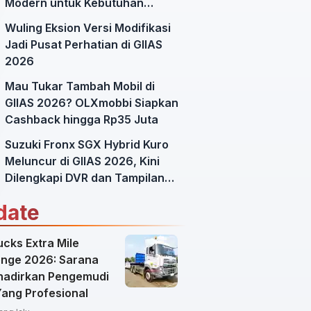
Modern untuk Kebutuhan
Mobilitas Harian
Wuling Eksion Versi Modifikasi
Jadi Pusat Perhatian di GIIAS
2026
Mau Tukar Tambah Mobil di
GIIAS 2026? OLXmobbi Siapkan
Cashback hingga Rp35 Juta
Suzuki Fronx SGX Hybrid Kuro
Meluncur di GIIAS 2026, Kini
Dilengkapi DVR dan Tampilan
Lebih Sporty
date
cks Extra Mile
enge 2026: Sarana
adirkan Pengemudi
Yang Profesional