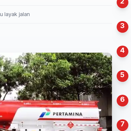
2
u layak jalan
3
4
5
6
7