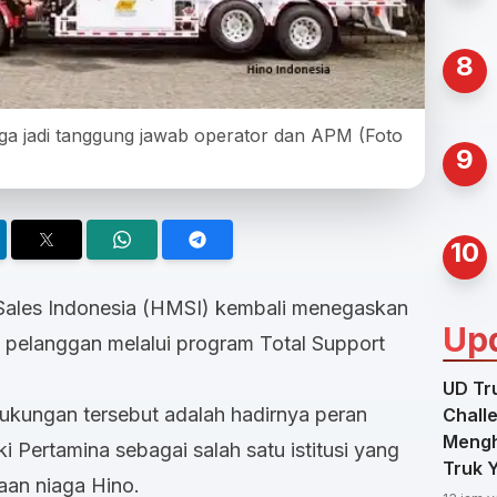
8
a jadi tanggung jawab operator dan APM (Foto
9
10
Sales Indonesia (HMSI) kembali menegaskan
Up
elanggan melalui program Total Support
UD Tru
dukungan tersebut adalah hadirnya peran
Chall
Mengh
ki Pertamina sebagai salah satu istitusi yang
Truk 
aan niaga Hino.