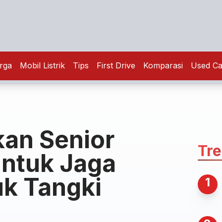
rga
Mobil Listrik
Tips
First Drive
Komparasi
Used Ca
kan Senior
Tr
Untuk Jaga
k Tangki
1