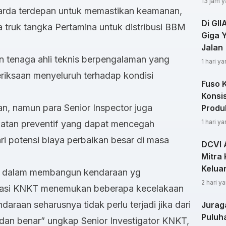
13 jam y
 garda terdepan untuk memastikan keamanan,
Di GI
 truk tangka Pertamina untuk distribusi BBM
Giga 
Jalan
n tenaga ahli teknis berpengalaman yang
1 hari ya
riksaan menyeluruh terhadap kondisi
Fuso 
Konsi
n, namun para Senior Inspector juga
Produ
1 hari ya
atan preventif yang dapat mencegah
i potensi biaya perbaikan besar di masa
DCVI 
Mitra 
Kelua
ng dalam membangun kendaraan yg
2 hari ya
igasi KNKT menemukan beberapa kecelakaan
araan seharusnya tidak perlu terjadi jika dari
Jurag
Puluha
 dan benar” ungkap Senior Investigator KNKT,