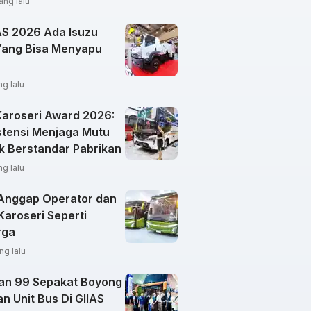
ang lalu
IAS 2026 Ada Isuzu
Yang Bisa Menyapu
ng lalu
Karoseri Award 2026:
stensi Menjaga Mutu
k Berstandar Pabrikan
ng lalu
Anggap Operator dan
Karoseri Seperti
rga
ng lalu
an 99 Sepakat Boyong
n Unit Bus Di GIIAS