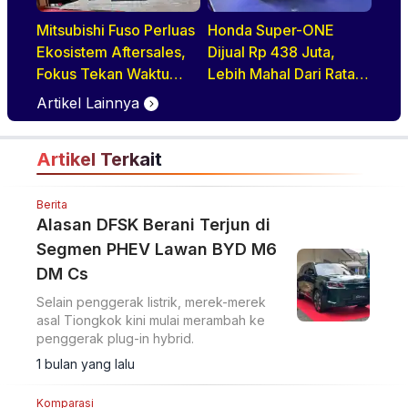
Mitsubishi Fuso Perluas
Honda Super-ONE
Ekosistem Aftersales,
Dijual Rp 438 Juta,
Fokus Tekan Waktu
Lebih Mahal Dari Rata2
Perawatan Armada
EV Tiongkok
Artikel Lainnya
Artikel Terkait
Berita
Alasan DFSK Berani Terjun di
Segmen PHEV Lawan BYD M6
DM Cs
Selain penggerak listrik, merek-merek
asal Tiongkok kini mulai merambah ke
penggerak plug-in hybrid.
1 bulan yang lalu
Komparasi