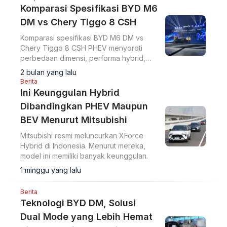
Komparasi Spesifikasi BYD M6
DM vs Chery Tiggo 8 CSH
Komparasi spesifikasi BYD M6 DM vs
Chery Tiggo 8 CSH PHEV menyoroti
perbedaan dimensi, performa hybrid,
dan karakter kendaraan MPV serta SUV
2 bulan yang lalu
keluarga.
Berita
Ini Keunggulan Hybrid
Dibandingkan PHEV Maupun
BEV Menurut Mitsubishi
Mitsubishi resmi meluncurkan XForce
Hybrid di Indonesia. Menurut mereka,
model ini memiliki banyak keunggulan.
1 minggu yang lalu
Berita
Teknologi BYD DM, Solusi
Dual Mode yang Lebih Hemat