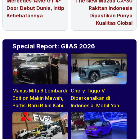
Mercedes-AMG GT 4-
The New Mazda CX-30
Door Debut Dunia, Intip
Rakitan Indonesia
Kehebatannya
Dipastikan Punya
Kualitas Global
Special Report: GIIAS 2026
Maxus Mifa 9 Lombardi
Chery Tiggo V
Edition Makin Mewah,
Diperkenalkan di
Partisi Baru Bikin Kabin
Indonesia, Mobil Yang
Lebih Lapang dan
BIsa Jadi MPV Hingga
Eksklusif
Double Cabin