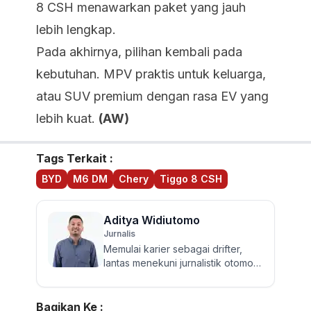
8 CSH menawarkan paket yang jauh
lebih lengkap.
Pada akhirnya, pilihan kembali pada
kebutuhan. MPV praktis untuk keluarga,
atau SUV premium dengan rasa EV yang
lebih kuat.
(AW)
Tags Terkait :
BYD
M6 DM
Chery
Tiggo 8 CSH
Aditya Widiutomo
Jurnalis
Memulai karier sebagai drifter,
lantas menekuni jurnalistik otomotif
dan review mobil sejak 2017.
Walau sering mereview...
Bagikan Ke :