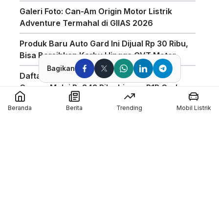
Galeri Foto: Can-Am Origin Motor Listrik
Adventure Termahal di GIIAS 2026
Produk Baru Auto Gard Ini Dijual Rp 30 Ribu,
Bisa Bersihkan Karbu Hingga CVT Motor
Bagikan
Daftar Harga Helm KYT di GIIAS 2026, TT
Course Mulai Rp843 Ribu hingga R1R Carbon
Rp5,65 Juta
Beranda
Berita
Trending
Mobil Listrik
Booth Honda Scoopy di JSD 2026 Diserbu
Pengunjung, Tampilkan Motor Modifikasi
Bergaya Retro
Helm Nolan Diskon Hingga 50% di Booth
Deride Sepanjang GIIAS 2026
Alva Sebut Hilangnya Masa Transisi Subsidi
Bikin Pasar Motor Listrik Kembali Bergairah