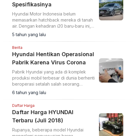
Spesifikasinya
Hyundai Motor Indonesia belum
memasarkan hatchback mereka di tanah
air. Dengan kehadiran i20 baru-baru ini,
bisa saja mobil ini langsung dibawa ke
5 tahun yang lalu
Indonesia. Simak spesifikasi lengkapnya
Berita
Hyundai Hentikan Operasional
Pabrik Karena Virus Corona
Pabrik Hyundai yang ada di komplek
produksi mobil terbesar di dunia berhenti
beroperasi setalah salah seorang
pekerja positif corona.
6 tahun yang lalu
Daftar Harga
Daftar Harga HYUNDAI
Terbaru (Juli 2018)
Rupanya, beberapa model Hyundai
mengalami penyesuaian harga.