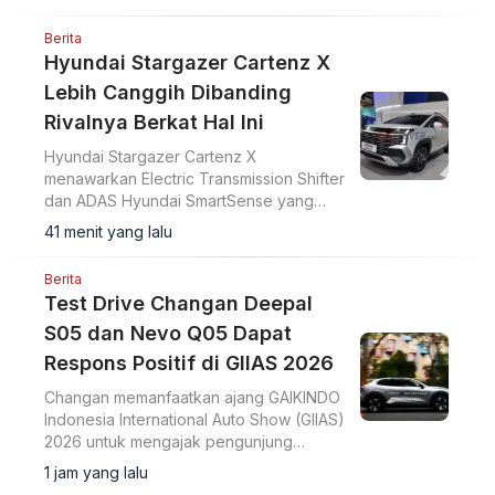
dalam 7,6 detik, serta ADAS Level 2.
Berita
Hyundai Stargazer Cartenz X
Lebih Canggih Dibanding
Rivalnya Berkat Hal Ini
Hyundai Stargazer Cartenz X
menawarkan Electric Transmission Shifter
dan ADAS Hyundai SmartSense yang
lebih lengkap. Simak harga Hyundai
41 menit yang lalu
Stargazer Cartenz X terbaru mulai Rp350
juta di artikel ini.
Berita
Test Drive Changan Deepal
S05 dan Nevo Q05 Dapat
Respons Positif di GIIAS 2026
Changan memanfaatkan ajang GAIKINDO
Indonesia International Auto Show (GIIAS)
2026 untuk mengajak pengunjung
merasakan langsung performa dua
1 jam yang lalu
model terbarunya, Changan Deepal S05