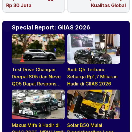
Rp 30 Juta
Kualitas Global
Special Report: GIIAS 2026
Test Drive Changan
Audi Q5 Terbaru
Deepal S05 dan Nevo
Seharga Rp1,7 Miliaran
Q05 Dapat Respons
Hadir di GIIAS 2026
Positif di GIIAS 2026
Maxus Mifa 9 Hadir di
Solar B50 Mulai