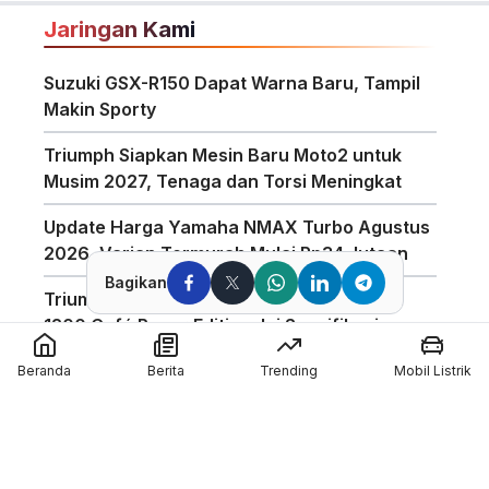
Jaringan Kami
Suzuki GSX-R150 Dapat Warna Baru, Tampil
Makin Sporty
Triumph Siapkan Mesin Baru Moto2 untuk
Musim 2027, Tenaga dan Torsi Meningkat
Update Harga Yamaha NMAX Turbo Agustus
2026, Varian Termurah Mulai Rp34 Jutaan
Bagikan
Triumph Indonesia Luncurkan Speed Twin
1200 Café Racer Edition, Ini Spesifikasinya
Harga Motor Listrik Polytron di GIIAS 2026
Beranda
Berita
Trending
Mobil Listrik
Dapat Subsidi Mandiri hingga Rp6,5 Juta
Teknologi Baterai Lithium Indomobil eMotor,
Kantongi Sertifikasi IP67 dan Garansi 3