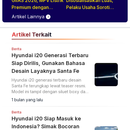
GIIAS 2026, MPV Listrik
Disosialisasikan Luas,
Premium dengan
Pelaku Usaha Soroti
Definisi Baru Quiet
Ketersediaan dan Mutu
Artikel Lainnya
Luxury
BBM
Artikel Terkait
Berita
Hyundai i20 Generasi Terbaru
Siap Dirilis, Gunakan Bahasa
Desain Layaknya Santa Fe
Hyundai i20 generasi terbaru desain
Santa Fe terungkap lewat teaser resmi.
Model ini tampil dengan siluet boxy dan
fascia depan baru menjelang debut
1 bulan yang lalu
global bulan depan.
Berita
Hyundai i20 Siap Masuk ke
Indonesia? Simak Bocoran