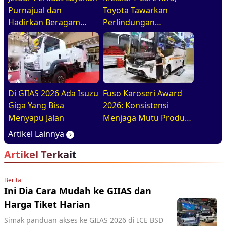
Purnajual dan
Toyota Tawarkan
Hadirkan Beragam
Perlindungan
Program Penjualan
Kendaraan Hingga 6
Menarik di GIIAS 2026
Tahun
Di GIIAS 2026 Ada Isuzu
Fuso Karoseri Award
Giga Yang Bisa
2026: Konsistensi
Menyapu Jalan
Menjaga Mutu Produk
Berstandar Pabrikan
Artikel Lainnya
Artikel Terkait
Berita
Ini Dia Cara Mudah ke GIIAS dan
Harga Tiket Harian
Simak panduan akses ke GIIAS 2026 di ICE BSD