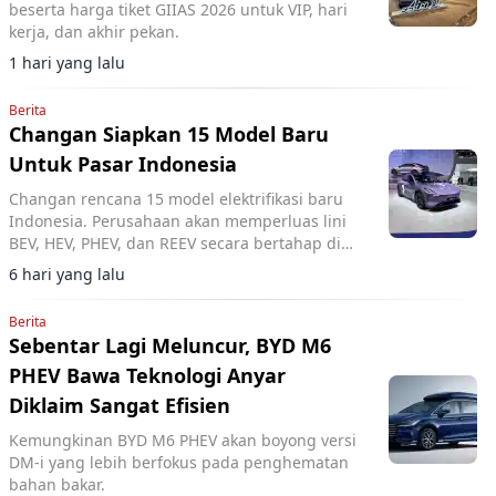
beserta harga tiket GIIAS 2026 untuk VIP, hari
kerja, dan akhir pekan.
1 hari yang lalu
Berita
Changan Siapkan 15 Model Baru
Untuk Pasar Indonesia
Changan rencana 15 model elektrifikasi baru
Indonesia. Perusahaan akan memperluas lini
BEV, HEV, PHEV, dan REEV secara bertahap di
pasar lokal.
6 hari yang lalu
Berita
Sebentar Lagi Meluncur, BYD M6
PHEV Bawa Teknologi Anyar
Diklaim Sangat Efisien
Kemungkinan BYD M6 PHEV akan boyong versi
DM-i yang lebih berfokus pada penghematan
bahan bakar.