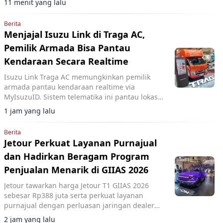
11 menit yang lalu
Berita
Menjajal Isuzu Link di Traga AC,
Pemilik Armada Bisa Pantau
Kendaraan Secara Realtime
Isuzu Link Traga AC memungkinkan pemilik
armada pantau kendaraan realtime via
MyIsuzuID. Sistem telematika ini pantau lokasi,
kecepatan, dan operasional kendaraan.
1 jam yang lalu
Berita
Jetour Perkuat Layanan Purnajual
dan Hadirkan Beragam Program
Penjualan Menarik di GIIAS 2026
Jetour tawarkan harga Jetour T1 GIIAS 2026
sebesar Rp388 juta serta perkuat layanan
purnajual dengan perluasan jaringan dealer
hingga 40 showroom di GIIAS 2026.
2 jam yang lalu