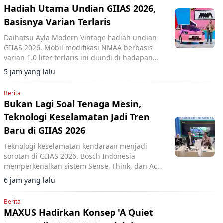
Hadiah Utama Undian GIIAS 2026,
Basisnya Varian Terlaris
Daihatsu Ayla Modern Vintage hadiah undian
GIIAS 2026. Mobil modifikasi NMAA berbasis
varian 1.0 liter terlaris ini diundi di hadapan
pengunjung dan dimenangkan konsumen dari
5 jam yang lalu
Lampung.
Berita
Bukan Lagi Soal Tenaga Mesin,
Teknologi Keselamatan Jadi Tren
Baru di GIIAS 2026
Teknologi keselamatan kendaraan menjadi
sorotan di GIIAS 2026. Bosch Indonesia
memperkenalkan sistem Sense, Think, dan Act
yang membantu pengemudi.
6 jam yang lalu
Berita
MAXUS Hadirkan Konsep 'A Quiet