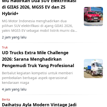
MG Hadirkan Dua SUV Elektrifikasi
di GIIAS 2026, MGS5 EV dan ZS
Hybrid+
MG Motor Indonesia menghadirkan dua
pilihan SUV elektrifikasi di ajang GIIAS 2026,
yakni MGS5 EV sebagai mobil listrik murni dan
MG ZS Hybrid+ yang mengusung teknologi full
2 jam yang lalu
hybrid.
Truk
UD Trucks Extra Mile Challenge
2026: Sarana Menghadirkan
Pengemudi Truk Yang Profesional
Berbalut kegiatan kompetisi untuk memberi
pembekalan berbagai aspek operasional
kendaraan niaga
4 jam yang lalu
Berita
Daihatsu Ayla Modern Vintage Jadi