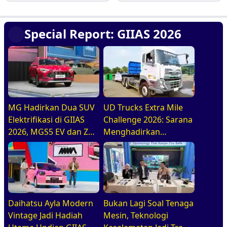
Special Report: GIIAS 2026
MG Hadirkan Dua SUV
UD Trucks Extra Mile
Elektrifikasi di GIIAS
Challenge 2026: Sarana
2026, MGS5 EV dan ZS
Menghadirkan
Hybrid+
Pengemudi Truk Yang
Profesional
Daihatsu Ayla Modern
Bukan Lagi Soal Tenaga
Vintage Jadi Hadiah
Mesin, Teknologi