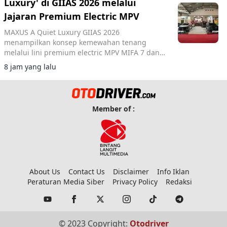
Luxury' di GIIAS 2026 melalui
Jajaran Premium Electric MPV
MAXUS A Quiet Luxury GIIAS 2026
menampilkan konsep kemewahan tenang
melalui lini premium electric MPV MIFA 7 dan
MIFA 9 di ICE BSD City.
8 jam yang lalu
Member of :
About Us
Contact Us
Disclaimer
Info Iklan
Peraturan Media Siber
Privacy Policy
Redaksi
© 2023 Copyright:
Otodriver