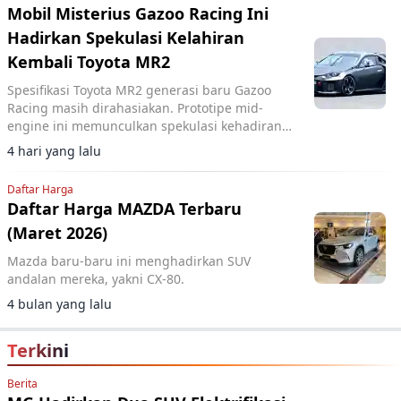
Mobil Misterius Gazoo Racing Ini
Hadirkan Spekulasi Kelahiran
Kembali Toyota MR2
Spesifikasi Toyota MR2 generasi baru Gazoo
Racing masih dirahasiakan. Prototipe mid-
engine ini memunculkan spekulasi kehadiran
model sport dengan sistem AWD dan mesin 2.0
4 hari yang lalu
liter.
Daftar Harga
Daftar Harga MAZDA Terbaru
(Maret 2026)
Mazda baru-baru ini menghadirkan SUV
andalan mereka, yakni CX-80.
4 bulan yang lalu
Terkini
Berita