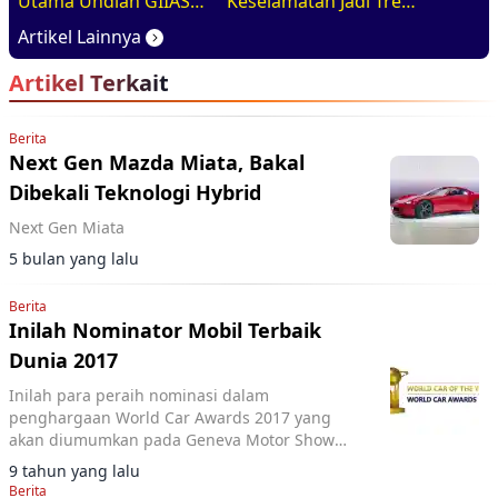
Utama Undian GIIAS
Keselamatan Jadi Tren
2026, Basisnya Varian
Baru di GIIAS 2026
Artikel Lainnya
Terlaris
Artikel Terkait
Berita
Next Gen Mazda Miata, Bakal
Dibekali Teknologi Hybrid
Next Gen Miata
5 bulan yang lalu
Berita
Inilah Nominator Mobil Terbaik
Dunia 2017
Inilah para peraih nominasi dalam
penghargaan World Car Awards 2017 yang
akan diumumkan pada Geneva Motor Show
2017 mendatang. Mobil apa saja yang siap
9 tahun yang lalu
berebut penghargaan mobil terbaik?
Berita