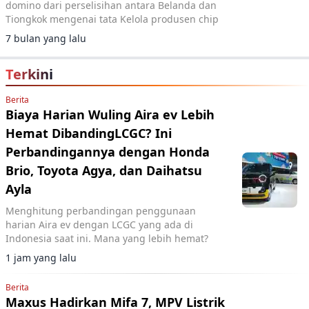
domino dari perselisihan antara Belanda dan
Tiongkok mengenai tata Kelola produsen chip
7 bulan yang lalu
Terkini
Berita
Biaya Harian Wuling Aira ev Lebih
Hemat DibandingLCGC? Ini
Perbandingannya dengan Honda
Brio, Toyota Agya, dan Daihatsu
Ayla
Menghitung perbandingan penggunaan
harian Aira ev dengan LCGC yang ada di
Indonesia saat ini. Mana yang lebih hemat?
1 jam yang lalu
Berita
Maxus Hadirkan Mifa 7, MPV Listrik