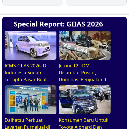
Special Report: GIIAS 2026
ICMS-GIIAS 2026: Di
Jetour T2 i-DM
Indonesia Sudah
Disambut Positif,
Tercipta Pasar Buat
Dominasi Penjualan di
BEV, HEV, Dan PHEV
GIIAS 2026
Daihatsu Perkuat
Konsumen Baru Untuk
Layanan Purnajual di
Toyota Alphard Dan