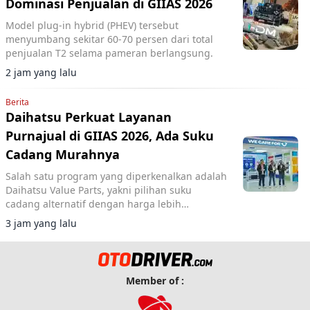
Dominasi Penjualan di GIIAS 2026
Model plug-in hybrid (PHEV) tersebut
menyumbang sekitar 60-70 persen dari total
penjualan T2 selama pameran berlangsung.
2 jam yang lalu
Berita
Daihatsu Perkuat Layanan
Purnajual di GIIAS 2026, Ada Suku
Cadang Murahnya
Salah satu program yang diperkenalkan adalah
Daihatsu Value Parts, yakni pilihan suku
cadang alternatif dengan harga lebih
terjangkau.
3 jam yang lalu
Member of :