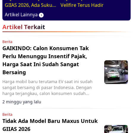
GIIAS 2026, Ada Suku
Vellfire Terus Hadir
Cadang Murahnya
Artikel Lainnya
Artikel Terkait
Berita
GAIKINDO: Calon Konsumen Tak
Perlu Menunggu Insentif Pajak,
Harga Saat Ini Sudah Sangat
Bersaing
Harga mobil baru terutama EV saat ini sudah
sangat bersaing di pasar Indonesia. Dengan
harga terjangkau, calon konsumen sudah
mendapatkan model dengan fitur lengkap.
2 minggu yang lalu
Berita
Tidak Ada Model Baru Maxus Untuk
GIIAS 2026