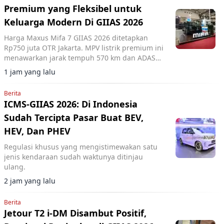
Premium yang Fleksibel untuk
Keluarga Modern Di GIIAS 2026
Harga Maxus Mifa 7 GIIAS 2026 ditetapkan
Rp750 juta OTR Jakarta. MPV listrik premium ini
menawarkan jarak tempuh 570 km dan ADAS
Level 2+.
1 jam yang lalu
Berita
ICMS-GIIAS 2026: Di Indonesia
Sudah Tercipta Pasar Buat BEV,
HEV, Dan PHEV
Regulasi khusus yang mengistimewakan satu
jenis kendaraan sudah waktunya ditinjau
ulang.
2 jam yang lalu
Berita
Jetour T2 i-DM Disambut Positif,