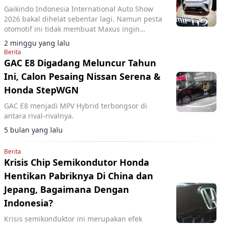
Gaikindo Indonesia International Auto Show
2026 bakal dihelat sebentar lagi. Namun pesta
otomotif ini tidak membuat Maxus ingin
memperkenalkan model terbarunya.
2 minggu yang lalu
Berita
GAC E8 Digadang Meluncur Tahun
Ini, Calon Pesaing Nissan Serena &
Honda StepWGN
GAC E8 menjadi MPV Hybrid terbongsor di
antara rival-rivalnya.
5 bulan yang lalu
Berita
Krisis Chip Semikondutor Honda
Hentikan Pabriknya Di China dan
Jepang, Bagaimana Dengan
Indonesia?
Krisis semikonduktor ini merupakan efek