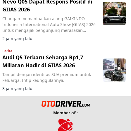
Nevo Q05 Dapat Respons Positif di
GIIAS 2026
Changan memanfaatkan ajang GAIKINDO
Indonesia International Auto Show (GIIAS) 2026
untuk mengajak pengunjung merasakan
langsung performa dua model terbarunya,
2 jam yang lalu
Changan Deepal S05 dan Changan Nevo Q05.
Berita
Audi Q5 Terbaru Seharga Rp1,7
Miliaran Hadir di GIIAS 2026
Tampil dengan identitas SUV premium untuk
keluarga. Intip keunggulannya.
3 jam yang lalu
Member of :