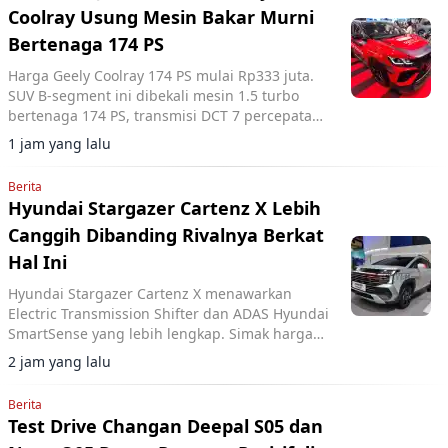
Coolray Usung Mesin Bakar Murni
Bertenaga 174 PS
Harga Geely Coolray 174 PS mulai Rp333 juta.
SUV B-segment ini dibekali mesin 1.5 turbo
bertenaga 174 PS, transmisi DCT 7 percepatan,
akselerasi 0-100 km/jam dalam 7,6 detik, serta
1 jam yang lalu
ADAS Level 2.
Berita
Hyundai Stargazer Cartenz X Lebih
Canggih Dibanding Rivalnya Berkat
Hal Ini
Hyundai Stargazer Cartenz X menawarkan
Electric Transmission Shifter dan ADAS Hyundai
SmartSense yang lebih lengkap. Simak harga
Hyundai Stargazer Cartenz X terbaru mulai
2 jam yang lalu
Rp350 juta di artikel ini.
Berita
Test Drive Changan Deepal S05 dan