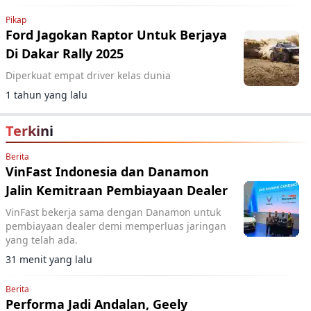
Pikap
Ford Jagokan Raptor Untuk Berjaya
Di Dakar Rally 2025
Diperkuat empat driver kelas dunia
1 tahun yang lalu
Terkini
Berita
VinFast Indonesia dan Danamon
Jalin Kemitraan Pembiayaan Dealer
VinFast bekerja sama dengan Danamon untuk
pembiayaan dealer demi memperluas jaringan
yang telah ada.
31 menit yang lalu
Berita
Performa Jadi Andalan, Geely