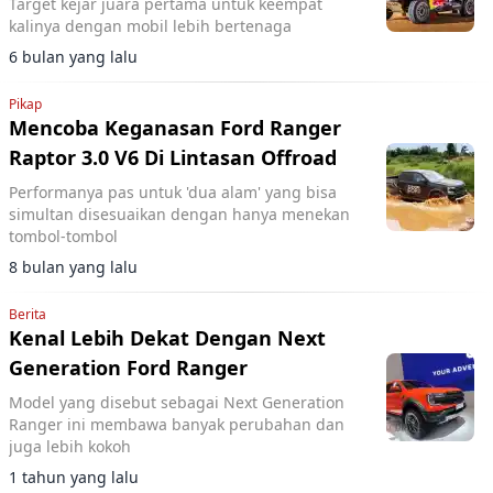
Target kejar juara pertama untuk keempat
kalinya dengan mobil lebih bertenaga
6 bulan yang lalu
Pikap
Mencoba Keganasan Ford Ranger
Raptor 3.0 V6 Di Lintasan Offroad
Performanya pas untuk 'dua alam' yang bisa
simultan disesuaikan dengan hanya menekan
tombol-tombol
8 bulan yang lalu
Berita
Kenal Lebih Dekat Dengan Next
Generation Ford Ranger
Model yang disebut sebagai Next Generation
Ranger ini membawa banyak perubahan dan
juga lebih kokoh
1 tahun yang lalu