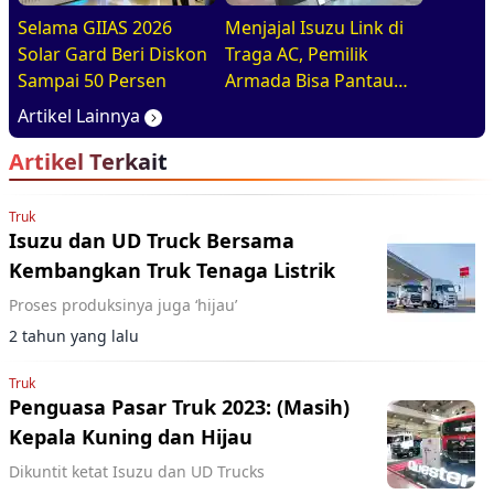
Selama GIIAS 2026
Menjajal Isuzu Link di
Solar Gard Beri Diskon
Traga AC, Pemilik
Sampai 50 Persen
Armada Bisa Pantau
Kendaraan Secara
Artikel Lainnya
Realtime
Artikel Terkait
Truk
Isuzu dan UD Truck Bersama
Kembangkan Truk Tenaga Listrik
Proses produksinya juga ‘hijau’
2 tahun yang lalu
Truk
Penguasa Pasar Truk 2023: (Masih)
Kepala Kuning dan Hijau
Dikuntit ketat Isuzu dan UD Trucks