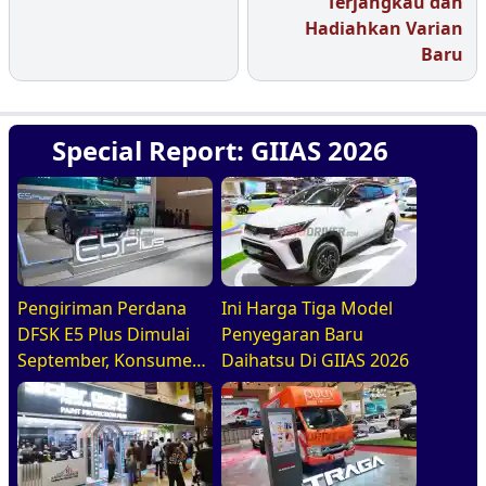
Terjangkau dan
Hadiahkan Varian
Baru
Special Report: GIIAS 2026
Pengiriman Perdana
Ini Harga Tiga Model
DFSK E5 Plus Dimulai
Penyegaran Baru
September, Konsumen
Daihatsu Di GIIAS 2026
Diajak Tur Pabrik