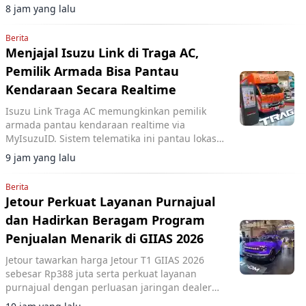
8 jam yang lalu
Berita
Menjajal Isuzu Link di Traga AC,
Pemilik Armada Bisa Pantau
Kendaraan Secara Realtime
Isuzu Link Traga AC memungkinkan pemilik
armada pantau kendaraan realtime via
MyIsuzuID. Sistem telematika ini pantau lokasi,
kecepatan, dan operasional kendaraan.
9 jam yang lalu
Berita
Jetour Perkuat Layanan Purnajual
dan Hadirkan Beragam Program
Penjualan Menarik di GIIAS 2026
Jetour tawarkan harga Jetour T1 GIIAS 2026
sebesar Rp388 juta serta perkuat layanan
purnajual dengan perluasan jaringan dealer
hingga 40 showroom di GIIAS 2026.