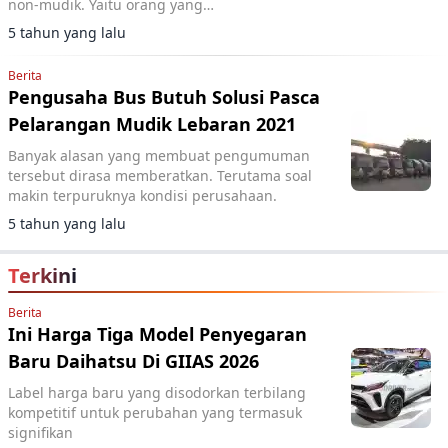
non-mudik. Yaitu orang yang
bekerja/perjalanan dinas, kunjungan keluarga
5 tahun yang lalu
sakit dan kunjungan duka.
Berita
Pengusaha Bus Butuh Solusi Pasca
Pelarangan Mudik Lebaran 2021
Banyak alasan yang membuat pengumuman
tersebut dirasa memberatkan. Terutama soal
makin terpuruknya kondisi perusahaan.
5 tahun yang lalu
Terkini
Berita
Ini Harga Tiga Model Penyegaran
Baru Daihatsu Di GIIAS 2026
Label harga baru yang disodorkan terbilang
kompetitif untuk perubahan yang termasuk
signifikan