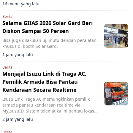
16 menit yang lalu
Berita
Selama GIIAS 2026 Solar Gard Beri
Diskon Sampai 50 Persen
Bisa juga dilakukan uji mutu dengan peralatan
khusus di booth Solar Gard.
1 jam yang lalu
Berita
Menjajal Isuzu Link di Traga AC,
Pemilik Armada Bisa Pantau
Kendaraan Secara Realtime
Isuzu Link Traga AC memungkinkan pemilik
armada pantau kendaraan realtime via
MyIsuzuID. Sistem telematika ini pantau lokasi,
kecepatan, dan operasional kendaraan.
2 jam yang lalu
Berita