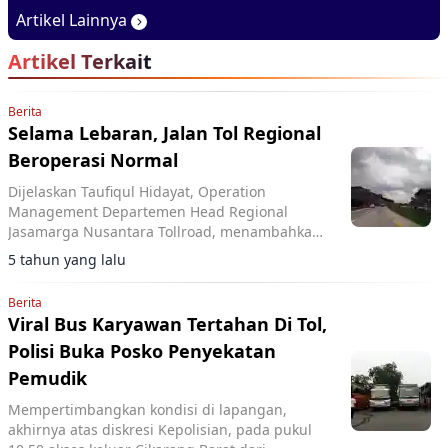
Program Penjualan
Kendaraan Hingga 6
Artikel Lainnya
Menarik di GIIAS 2026
Tahun
Artikel Terkait
Berita
Selama Lebaran, Jalan Tol Regional
Beroperasi Normal
Dijelaskan Taufiqul Hidayat, Operation
Management Departemen Head Regional
Jasamarga Nusantara Tollroad, menambahkan
bahwa masih belum ada perlakuan khusus di
5 tahun yang lalu
jalan tol regional.
Berita
Viral Bus Karyawan Tertahan Di Tol,
Polisi Buka Posko Penyekatan
Pemudik
Mempertimbangkan kondisi di lapangan,
akhirnya atas diskresi Kepolisian, pada pukul