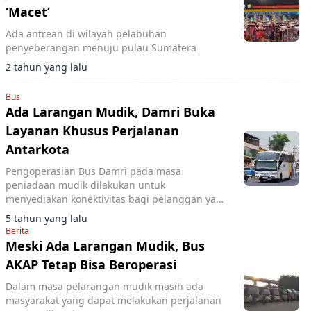
‘Macet’
Ada antrean di wilayah pelabuhan
penyeberangan menuju pulau Sumatera
2 tahun yang lalu
Bus
Ada Larangan Mudik, Damri Buka
Layanan Khusus Perjalanan
Antarkota
Pengoperasian Bus Damri pada masa
peniadaan mudik dilakukan untuk
menyediakan konektivitas bagi pelanggan yang
dikecualikan sesuai aturan yang ditetapkan
5 tahun yang lalu
pemerintah.
Berita
Meski Ada Larangan Mudik, Bus
AKAP Tetap Bisa Beroperasi
Dalam masa pelarangan mudik masih ada
masyarakat yang dapat melakukan perjalanan