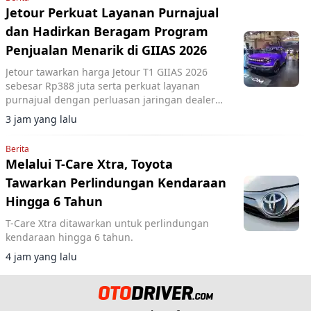
Jetour Perkuat Layanan Purnajual
dan Hadirkan Beragam Program
Penjualan Menarik di GIIAS 2026
Jetour tawarkan harga Jetour T1 GIIAS 2026
sebesar Rp388 juta serta perkuat layanan
purnajual dengan perluasan jaringan dealer
hingga 40 showroom di GIIAS 2026.
3 jam yang lalu
Berita
Melalui T-Care Xtra, Toyota
Tawarkan Perlindungan Kendaraan
Hingga 6 Tahun
T-Care Xtra ditawarkan untuk perlindungan
kendaraan hingga 6 tahun.
4 jam yang lalu