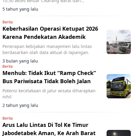
10.50 akses keluar Cikarang Barat dari
Cikampek kembali dibuka.
5 tahun yang lalu
Berita
Keberhasilan Operasi Ketupat 2026
Karena Pendekatan Akademik
Penerapan kebijakan manajemen lalu lintas
berdasarkan olah data aktual di lapangan.
3 bulan yang lalu
Berita
Menhub: Tidak Ikut “Ramp Check”
Bus Pariwisata Tidak Boleh Jalan
Potensi kecelakaan di jalur wisata diharapkan
nihil
2 tahun yang lalu
Berita
Arus Lalu Lintas Di Tol Ke Timur
Jabodetabek Aman, Ke Arah Barat