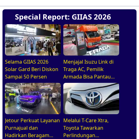
Special Report: GIIAS 2026
Selama GIIAS 2026
Menjajal Isuzu Link di
Solar Gard Beri Diskon
Traga AC, Pemilik
Sampai 50 Persen
Armada Bisa Pantau
Kendaraan Secara
Realtime
Jetour Perkuat Layanan
Melalui T-Care Xtra,
Purnajual dan
Toyota Tawarkan
Hadirkan Beragam
Perlindungan