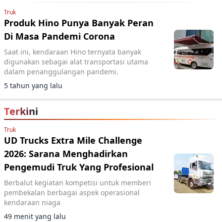
Truk
Produk Hino Punya Banyak Peran
Di Masa Pandemi Corona
Saat ini, kendaraan Hino ternyata banyak
digunakan sebagai alat transportasi utama
dalam penanggulangan pandemi.
5 tahun yang lalu
Terkini
Truk
UD Trucks Extra Mile Challenge
2026: Sarana Menghadirkan
Pengemudi Truk Yang Profesional
Berbalut kegiatan kompetisi untuk memberi
pembekalan berbagai aspek operasional
kendaraan niaga
49 menit yang lalu