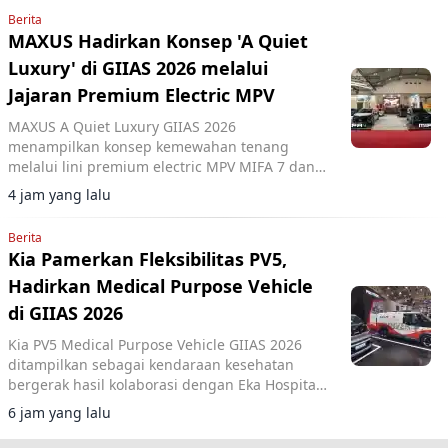
Berita
MAXUS Hadirkan Konsep 'A Quiet
Luxury' di GIIAS 2026 melalui
Jajaran Premium Electric MPV
MAXUS A Quiet Luxury GIIAS 2026
menampilkan konsep kemewahan tenang
melalui lini premium electric MPV MIFA 7 dan
MIFA 9 di ICE BSD City.
4 jam yang lalu
Berita
Kia Pamerkan Fleksibilitas PV5,
Hadirkan Medical Purpose Vehicle
di GIIAS 2026
Kia PV5 Medical Purpose Vehicle GIIAS 2026
ditampilkan sebagai kendaraan kesehatan
bergerak hasil kolaborasi dengan Eka Hospital
dan mitra lainnya.
6 jam yang lalu