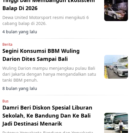
Tinggi Dan Membangun Ekosistem
Balap Di 2026
Dewa United Motorsport resmi mengikuti 6
cabang balap di 2026.
4 bulan yang lalu
Berita
Segini Konsumsi BBM Wuling
Darion Dites Sampai Bali
Wuling Darion mampu menjangkau pulau Bali
dari Jakarta dengan hanya mengandalkan satu
tanki BBM penuh.
8 bulan yang lalu
Bus
Damri Beri Diskon Spesial Liburan
Sekolah, Ke Bandung Dan Ke Bali
Jadi Destinasi Menarik
Rutenya Yogyakarta-Bandung dan Yogyakarta-