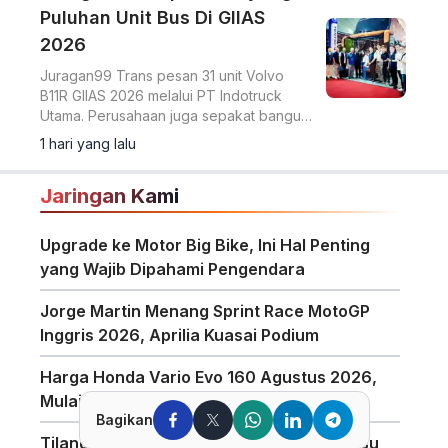
Puluhan Unit Bus Di GIIAS
2026
Juragan99 Trans pesan 31 unit Volvo
B11R GIIAS 2026 melalui PT Indotruck
Utama. Perusahaan juga sepakat bangun
dua unit double decker berbasis sasis
1 hari yang lalu
Scania K450CB untuk layanan AKAP
premium.
Jaringan Kami
Upgrade ke Motor Big Bike, Ini Hal Penting
yang Wajib Dipahami Pengendara
Jorge Martin Menang Sprint Race MotoGP
Inggris 2026, Aprilia Kuasai Podium
Harga Honda Vario Evo 160 Agustus 2026,
Mulai Rp28,5 Juta
Bagikan
Tilang Manual Berlaku? Polisi Tegaskan Isu