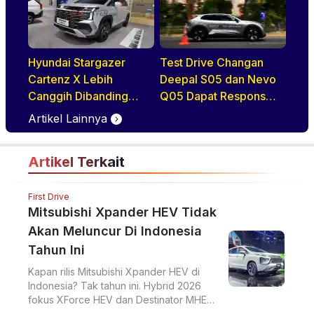
Hyundai Stargazer
Test Drive Changan
Cartenz X Lebih
Deepal S05 dan Nevo
Canggih Dibanding
Q05 Dapat Respons
Rivalnya Berkat Hal Ini
Positif di GIIAS 2026
Artikel Lainnya
Artikel Terkait
First Drive
Mitsubishi Xpander HEV Tidak
Akan Meluncur Di Indonesia
Tahun Ini
Kapan rilis Mitsubishi Xpander HEV di
Indonesia? Tak tahun ini. Hybrid 2026
fokus XForce HEV dan Destinator MHEV,
Xpander HEV mungkin 2028 dengan gen