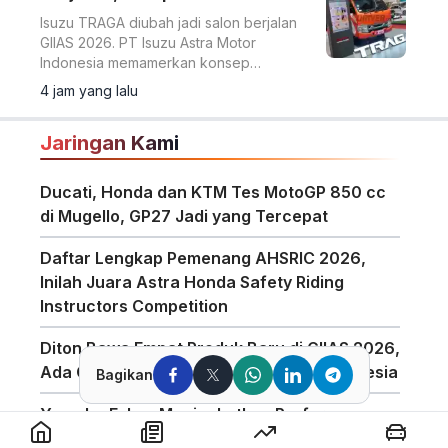
Isuzu TRAGA diubah jadi salon berjalan
GIIAS 2026. PT Isuzu Astra Motor
Indonesia memamerkan konsep
modifikasi pikap ringan menjadi ruang
4 jam yang lalu
usaha bergerak di ajang GIIAS 2026.
Jaringan Kami
Ducati, Honda dan KTM Tes MotoGP 850 cc
di Mugello, GP27 Jadi yang Tercepat
Daftar Lengkap Pemenang AHSRIC 2026,
Inilah Juara Astra Honda Safety Riding
Instructors Competition
Diton Bawa Empat Produk Baru di GIIAS 2026,
Ada Compound Aerosol Pertama di Indonesia
Bagikan
Yamaha Fokus Meningkatkan Performa
Bagian Depan Untuk Motor 850cc