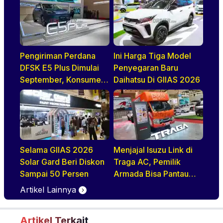
Pengiriman Perdana
Ini Harga Tiga Model
DFSK E5 Plus Dimulai
Penyegaran Baru
September, Konsumen
Daihatsu Di GIIAS 2026
Diajak Tur Pabrik
Selama GIIAS 2026
Menjajal Isuzu Link di
Solar Gard Beri Diskon
Traga AC, Pemilik
Sampai 50 Persen
Armada Bisa Pantau
Kendaraan Secara
Artikel Lainnya
Realtime
Artikel Terkait