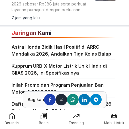
2026 sebesar Rp388 juta serta perkuat
layanan purnajual dengan perluasan
jaringan dealer hingga 40 showroom di
7 jam yang lalu
GIIAS 2026.
Jaringan Kami
Astra Honda Bidik Hasil Positif di ARRC
Mandalika 2026, Andalkan Tiga Kelas Balap
Kupprum URB-X Motor Listrik Unik Hadir di
GIIAS 2026, ini Spesifikasinya
Inilah Promo dan Program Penjualan Ban
Motor di GIIAS 2026
Bagikan
Daftar Harga Honda PCX 160 Agustus 2026
Terbaru, Mulai Rp35 Jutaan
Penggunaan Boost Charge ALVA Naik Tajam,
Beranda
Berita
Trending
Mobil Listrik