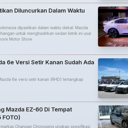
tikan Diluncurkan Dalam Waktu
ndonesia dipastikan dalam waktu dekat. Mazda
angan untuk menghadirkan sedan listrik ini usai
apore Motor Show.
a 6e Versi Setir Kanan Sudah Ada
Mazda 6e versi setir kanan (RHD) tertangkap
ng Mazda EZ-60 Di Tempat
5 FOTO)
 markas Changan Chongqing ungkap spesifikasi