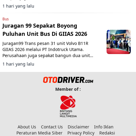
1 hari yang lalu
Bus
Juragan 99 Sepakat Boyong
Puluhan Unit Bus Di GIIAS 2026
Juragan99 Trans pesan 31 unit Volvo B11R
GIIAS 2026 melalui PT Indotruck Utama.
Perusahaan juga sepakat bangun dua unit
double decker berbasis sasis Scania K450CB
1 hari yang lalu
untuk layanan AKAP premium.
Member of :
About Us
Contact Us
Disclaimer
Info Iklan
Peraturan Media Siber
Privacy Policy
Redaksi