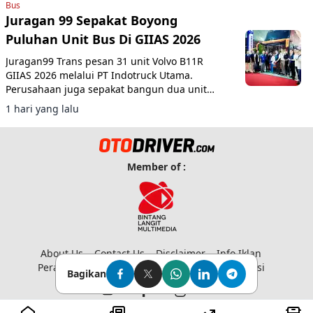
Bus
Juragan 99 Sepakat Boyong
Puluhan Unit Bus Di GIIAS 2026
Juragan99 Trans pesan 31 unit Volvo B11R
GIIAS 2026 melalui PT Indotruck Utama.
Perusahaan juga sepakat bangun dua unit
double decker berbasis sasis Scania K450CB
1 hari yang lalu
untuk layanan AKAP premium.
Member of :
About Us
Contact Us
Disclaimer
Info Iklan
Peraturan Media Siber
Privacy Policy
Redaksi
Bagikan