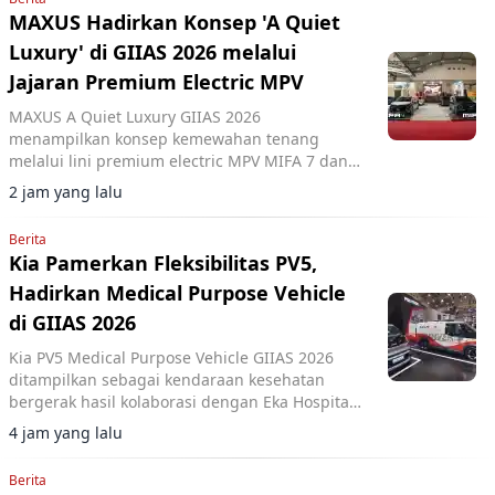
MAXUS Hadirkan Konsep 'A Quiet
Luxury' di GIIAS 2026 melalui
Jajaran Premium Electric MPV
MAXUS A Quiet Luxury GIIAS 2026
menampilkan konsep kemewahan tenang
melalui lini premium electric MPV MIFA 7 dan
MIFA 9 di ICE BSD City.
2 jam yang lalu
Berita
Kia Pamerkan Fleksibilitas PV5,
Hadirkan Medical Purpose Vehicle
di GIIAS 2026
Kia PV5 Medical Purpose Vehicle GIIAS 2026
ditampilkan sebagai kendaraan kesehatan
bergerak hasil kolaborasi dengan Eka Hospital
dan mitra lainnya.
4 jam yang lalu
Berita