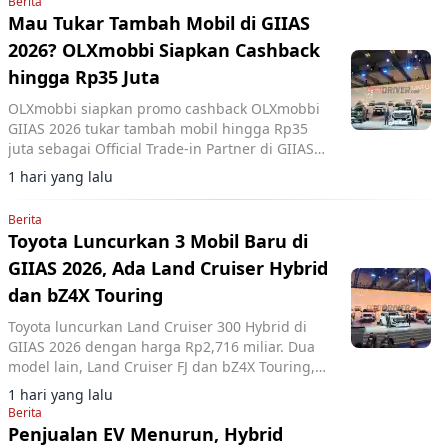
Berita
Mau Tukar Tambah Mobil di GIIAS
2026? OLXmobbi Siapkan Cashback
hingga Rp35 Juta
OLXmobbi siapkan promo cashback OLXmobbi
GIIAS 2026 tukar tambah mobil hingga Rp35
juta sebagai Official Trade-in Partner di GIIAS
2026.
1 hari yang lalu
Berita
Toyota Luncurkan 3 Mobil Baru di
GIIAS 2026, Ada Land Cruiser Hybrid
dan bZ4X Touring
Toyota luncurkan Land Cruiser 300 Hybrid di
GIIAS 2026 dengan harga Rp2,716 miliar. Dua
model lain, Land Cruiser FJ dan bZ4X Touring,
turut diperkenalkan di ICE BSD City.
1 hari yang lalu
Berita
Penjualan EV Menurun, Hybrid