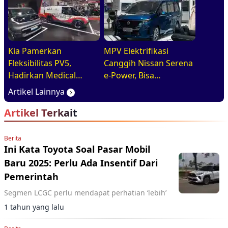
Premium Electric MPV
Kia Pamerkan
MPV Elektrifikasi
Fleksibilitas PV5,
Canggih Nissan Serena
Hadirkan Medical
e-Power, Bisa
Purpose Vehicle di
Diandalkan Untuk
Artikel Lainnya
GIIAS 2026
Kebutuhan Harian
Artikel Terkait
Keluarga
Berita
Ini Kata Toyota Soal Pasar Mobil
Baru 2025: Perlu Ada Insentif Dari
Pemerintah
Segmen LCGC perlu mendapat perhatian ‘lebih’
1 tahun yang lalu