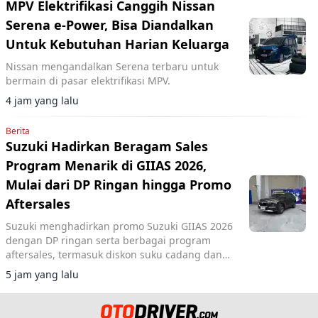
MPV Elektrifikasi Canggih Nissan
Serena e-Power, Bisa Diandalkan
Untuk Kebutuhan Harian Keluarga
Nissan mengandalkan Serena terbaru untuk
bermain di pasar elektrifikasi MPV.
4 jam yang lalu
Berita
Suzuki Hadirkan Beragam Sales
Program Menarik di GIIAS 2026,
Mulai dari DP Ringan hingga Promo
Aftersales
Suzuki menghadirkan promo Suzuki GIIAS 2026
dengan DP ringan serta berbagai program
aftersales, termasuk diskon suku cadang dan
voucher selama pameran di ICE BSD City.
5 jam yang lalu