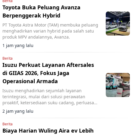
Berita
Toyota Buka Peluang Avanza
Berpenggerak Hybrid
PT Toyota Astra Motor (TAM) membuka peluang
menghadirkan varian hybrid pada salah satu
produk MPV andalannya, Avanza.
1 jam yang lalu
Berita
Isuzu Perkuat Layanan Aftersales
di GIIAS 2026, Fokus Jaga
Operasional Armada
Isuzu menghadirkan sejumlah layanan
terintegrasi, mulai dari solusi perawatan
proaktif, ketersediaan suku cadang, perluasan
jaringan layanan, hingga pemanfaatan
2 jam yang lalu
teknologi.
Berita
Biaya Harian Wuling Aira ev Lebih