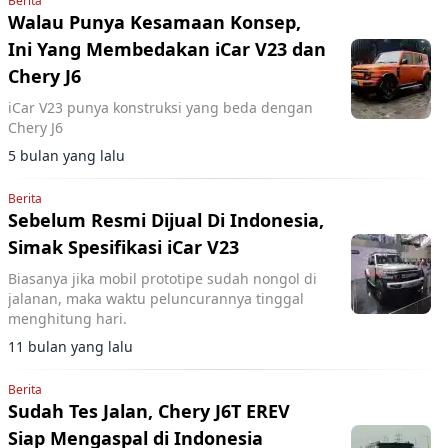
Berita
Walau Punya Kesamaan Konsep,
Ini Yang Membedakan iCar V23 dan
Chery J6
iCar V23 punya konstruksi yang beda dengan
Chery J6
5 bulan yang lalu
Berita
Sebelum Resmi Dijual Di Indonesia,
Simak Spesifikasi iCar V23
Biasanya jika mobil prototipe sudah nongol di
jalanan, maka waktu peluncurannya tinggal
menghitung hari.
11 bulan yang lalu
Berita
Sudah Tes Jalan, Chery J6T EREV
Siap Mengaspal di Indonesia