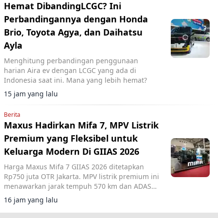
Hemat DibandingLCGC? Ini
Perbandingannya dengan Honda
Brio, Toyota Agya, dan Daihatsu
Ayla
Menghitung perbandingan penggunaan
harian Aira ev dengan LCGC yang ada di
Indonesia saat ini. Mana yang lebih hemat?
15 jam yang lalu
Berita
Maxus Hadirkan Mifa 7, MPV Listrik
Premium yang Fleksibel untuk
Keluarga Modern Di GIIAS 2026
Harga Maxus Mifa 7 GIIAS 2026 ditetapkan
Rp750 juta OTR Jakarta. MPV listrik premium ini
menawarkan jarak tempuh 570 km dan ADAS
Level 2+.
16 jam yang lalu