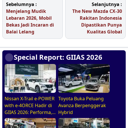
Sebelumnya :
Selanjutnya :
Menjelang Mudik
The New Mazda CX-30
Lebaran 2026, Mobil
Rakitan Indonesia
Bekas Jadi Incaran di
Dipastikan Punya
Balai Lelang
Kualitas Global
Special Report: GIIAS 2026
Nissan X-Trail e-POWER
Toyota Buka Peluang
with e-4ORCE Hadir di
Avanza Berpenggerak
GIIAS 2026: Performa,
Hybrid
Kenyamanan, dan
Teknologi Elektrifikasi