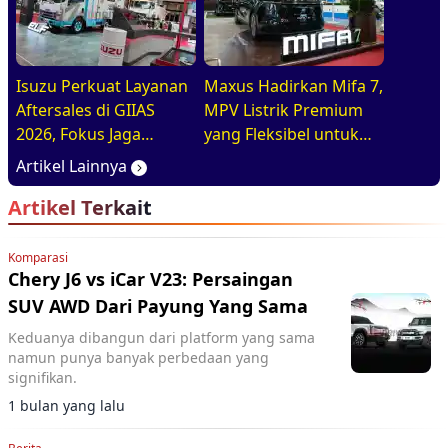
dalam Satu Paket
Isuzu Perkuat Layanan
Maxus Hadirkan Mifa 7,
Aftersales di GIIAS
MPV Listrik Premium
2026, Fokus Jaga
yang Fleksibel untuk
Operasional Armada
Keluarga Modern Di
Artikel Lainnya
GIIAS 2026
Artikel Terkait
Komparasi
Chery J6 vs iCar V23: Persaingan
SUV AWD Dari Payung Yang Sama
Keduanya dibangun dari platform yang sama
namun punya banyak perbedaan yang
signifikan.
1 bulan yang lalu