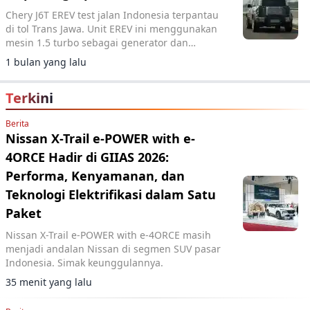
Chery J6T EREV test jalan Indonesia terpantau
di tol Trans Jawa. Unit EREV ini menggunakan
mesin 1.5 turbo sebagai generator dan
berpeluang meluncur di pasar domestik.
1 bulan yang lalu
Terkini
Berita
Nissan X-Trail e-POWER with e-
4ORCE Hadir di GIIAS 2026:
Performa, Kenyamanan, dan
Teknologi Elektrifikasi dalam Satu
Paket
Nissan X-Trail e-POWER with e-4ORCE masih
menjadi andalan Nissan di segmen SUV pasar
Indonesia. Simak keunggulannya.
35 menit yang lalu