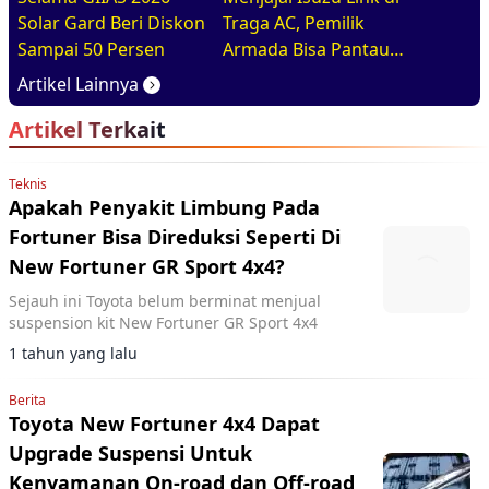
Solar Gard Beri Diskon
Traga AC, Pemilik
Sampai 50 Persen
Armada Bisa Pantau
Kendaraan Secara
Artikel Lainnya
Realtime
Artikel Terkait
Teknis
Apakah Penyakit Limbung Pada
Fortuner Bisa Direduksi Seperti Di
New Fortuner GR Sport 4x4?
Sejauh ini Toyota belum berminat menjual
suspension kit New Fortuner GR Sport 4x4
1 tahun yang lalu
Berita
Toyota New Fortuner 4x4 Dapat
Upgrade Suspensi Untuk
Kenyamanan On-road dan Off-road