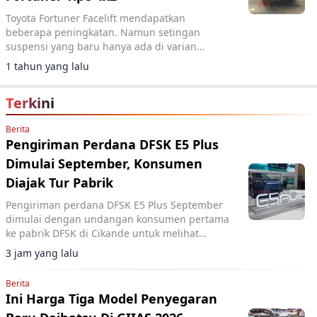
Toyota Fortuner Facelift mendapatkan
beberapa peningkatan. Namun setingan
suspensi yang baru hanya ada di varian
tertinggi, mengapa demikian? Ini alasannya
1 tahun yang lalu
Terkini
Berita
Pengiriman Perdana DFSK E5 Plus
Dimulai September, Konsumen
Diajak Tur Pabrik
Pengiriman perdana DFSK E5 Plus September
dimulai dengan undangan konsumen pertama
ke pabrik DFSK di Cikande untuk melihat
proses produksi PHEV.
3 jam yang lalu
Berita
Ini Harga Tiga Model Penyegaran