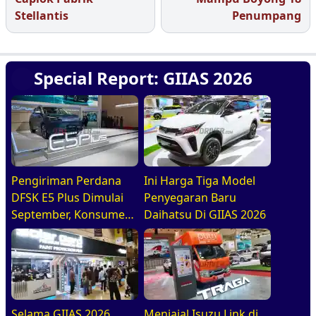
Stellantis
Penumpang
Special Report: GIIAS 2026
Pengiriman Perdana
Ini Harga Tiga Model
DFSK E5 Plus Dimulai
Penyegaran Baru
September, Konsumen
Daihatsu Di GIIAS 2026
Diajak Tur Pabrik
Selama GIIAS 2026
Menjajal Isuzu Link di