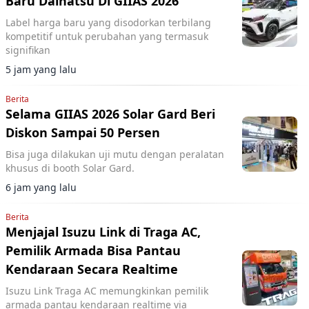
Baru Daihatsu Di GIIAS 2026
Label harga baru yang disodorkan terbilang
kompetitif untuk perubahan yang termasuk
signifikan
5 jam yang lalu
Berita
Selama GIIAS 2026 Solar Gard Beri
Diskon Sampai 50 Persen
Bisa juga dilakukan uji mutu dengan peralatan
khusus di booth Solar Gard.
6 jam yang lalu
Berita
Menjajal Isuzu Link di Traga AC,
Pemilik Armada Bisa Pantau
Kendaraan Secara Realtime
Isuzu Link Traga AC memungkinkan pemilik
armada pantau kendaraan realtime via