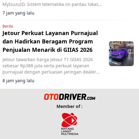
MyIsuzuID. Sistem telematika ini pantau lokasi,
kecepatan, dan operasional kendaraan.
7 jam yang lalu
Berita
Jetour Perkuat Layanan Purnajual
dan Hadirkan Beragam Program
Penjualan Menarik di GIIAS 2026
Jetour tawarkan harga Jetour T1 GIIAS 2026
sebesar Rp388 juta serta perkuat layanan
purnajual dengan perluasan jaringan dealer
hingga 40 showroom di GIIAS 2026.
8 jam yang lalu
Member of :