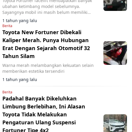
Toyota Fortuner facelift mendapatkan banyak
ubahan ketimbang model sebelumnya.
Sayangnya mobil ini masih belum memiliki
sunroof. Apa alasannya?
1 tahun yang lalu
Berita
Toyota New Fortuner Dibekali
Kaliper Merah. Punya Hubungan
Erat Dengan Sejarah Otomotif 32
Tahun Silam
Warna merah melambangkan kekuatan selain
memberikan estetika tersendiri
1 tahun yang lalu
Berita
Padahal Banyak Dikeluhkan
Limbung Berlebihan, Ini Alasan
Toyota Tidak Melakukan
Pengaturan Ulang Suspensi
Fortuner Tipe 4x2