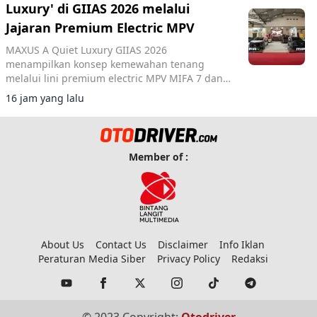
Luxury' di GIIAS 2026 melalui
Jajaran Premium Electric MPV
MAXUS A Quiet Luxury GIIAS 2026
menampilkan konsep kemewahan tenang
melalui lini premium electric MPV MIFA 7 dan
MIFA 9 di ICE BSD City.
16 jam yang lalu
Member of :
About Us
Contact Us
Disclaimer
Info Iklan
Peraturan Media Siber
Privacy Policy
Redaksi
© 2023 Copyright:
Otodriver