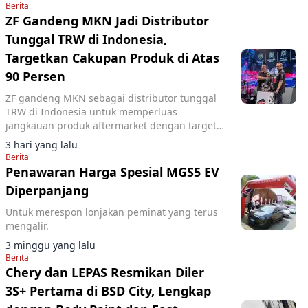
Berita
ZF Gandeng MKN Jadi Distributor
Tunggal TRW di Indonesia,
Targetkan Cakupan Produk di Atas
90 Persen
ZF gandeng MKN sebagai distributor tunggal
TRW di Indonesia untuk memperluas
jangkauan produk aftermarket dengan target
cakupan di atas 90 persen pada 2027.
3 hari yang lalu
Berita
Penawaran Harga Spesial MGS5 EV
Diperpanjang
Untuk merespon lonjakan peminat yang terus
mengalir.
3 minggu yang lalu
Berita
Chery dan LEPAS Resmikan Diler
3S+ Pertama di BSD City, Lengkap