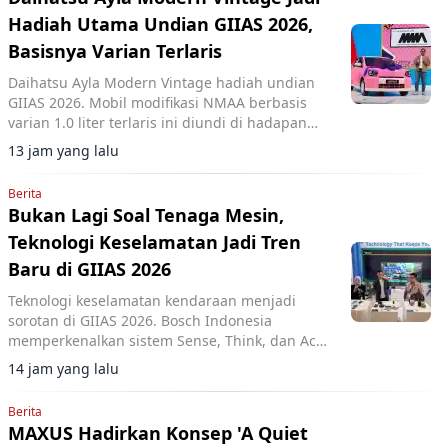
Hadiah Utama Undian GIIAS 2026,
Basisnya Varian Terlaris
Daihatsu Ayla Modern Vintage hadiah undian
GIIAS 2026. Mobil modifikasi NMAA berbasis
varian 1.0 liter terlaris ini diundi di hadapan
pengunjung dan dimenangkan konsumen dari
13 jam yang lalu
Lampung.
Berita
Bukan Lagi Soal Tenaga Mesin,
Teknologi Keselamatan Jadi Tren
Baru di GIIAS 2026
Teknologi keselamatan kendaraan menjadi
sorotan di GIIAS 2026. Bosch Indonesia
memperkenalkan sistem Sense, Think, dan Act
yang membantu pengemudi.
14 jam yang lalu
Berita
MAXUS Hadirkan Konsep 'A Quiet