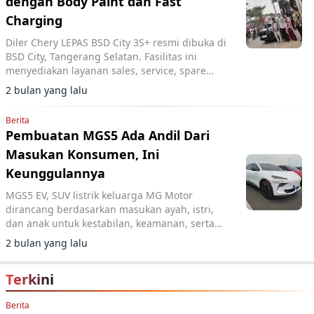
dengan Body Paint dan Fast
Charging
Diler Chery LEPAS BSD City 3S+ resmi dibuka di
BSD City, Tangerang Selatan. Fasilitas ini
menyediakan layanan sales, service, spare
parts, body paint, dan SPKLU fast charging 120
2 bulan yang lalu
kW.
Berita
Pembuatan MGS5 Ada Andil Dari
Masukan Konsumen, Ini
Keunggulannya
MGS5 EV, SUV listrik keluarga MG Motor
dirancang berdasarkan masukan ayah, istri,
dan anak untuk kestabilan, keamanan, serta
ruang lapang di kelasnya.
2 bulan yang lalu
Terkini
Berita