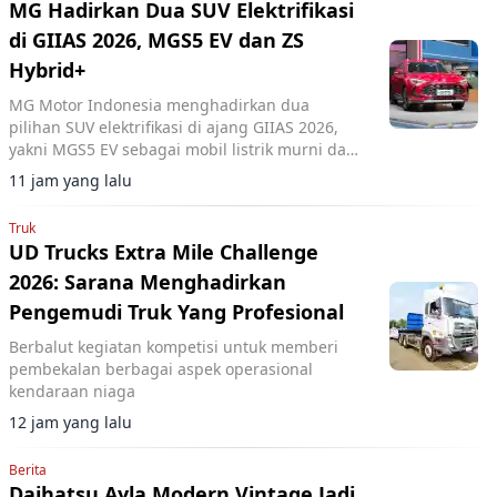
MG Hadirkan Dua SUV Elektrifikasi
di GIIAS 2026, MGS5 EV dan ZS
Hybrid+
MG Motor Indonesia menghadirkan dua
pilihan SUV elektrifikasi di ajang GIIAS 2026,
yakni MGS5 EV sebagai mobil listrik murni dan
MG ZS Hybrid+ yang mengusung teknologi full
11 jam yang lalu
hybrid.
Truk
UD Trucks Extra Mile Challenge
2026: Sarana Menghadirkan
Pengemudi Truk Yang Profesional
Berbalut kegiatan kompetisi untuk memberi
pembekalan berbagai aspek operasional
kendaraan niaga
12 jam yang lalu
Berita
Daihatsu Ayla Modern Vintage Jadi