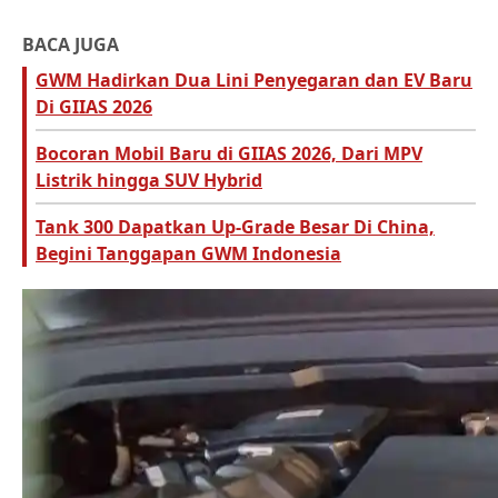
BACA JUGA
GWM Hadirkan Dua Lini Penyegaran dan EV Baru
Di GIIAS 2026
Bocoran Mobil Baru di GIIAS 2026, Dari MPV
Listrik hingga SUV Hybrid
Tank 300 Dapatkan Up-Grade Besar Di China,
Begini Tanggapan GWM Indonesia