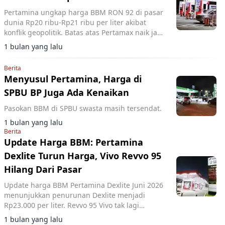
Pertamina ungkap harga BBM RON 92 di pasar
dunia Rp20 ribu-Rp21 ribu per liter akibat
konflik geopolitik. Batas atas Pertamax naik jadi
Rp20.942 per liter pada Juni 2026.
1 bulan yang lalu
Berita
Menyusul Pertamina, Harga di
SPBU BP Juga Ada Kenaikan
Pasokan BBM di SPBU swasta masih tersendat.
1 bulan yang lalu
Berita
Update Harga BBM: Pertamina
Dexlite Turun Harga, Vivo Revvo 95
Hilang Dari Pasar
Update harga BBM Pertamina Dexlite Juni 2026
menunjukkan penurunan Dexlite menjadi
Rp23.000 per liter. Revvo 95 Vivo tak lagi
tersedia, sementara harga BBM lain tidak
1 bulan yang lalu