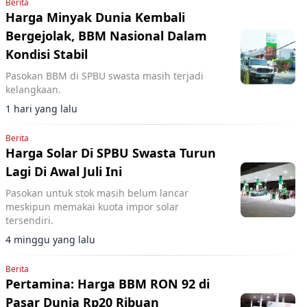
Berita
Harga Minyak Dunia Kembali
Bergejolak, BBM Nasional Dalam
Kondisi Stabil
Pasokan BBM di SPBU swasta masih terjadi
kelangkaan.
1 hari yang lalu
Berita
Harga Solar Di SPBU Swasta Turun
Lagi Di Awal Juli Ini
Pasokan untuk stok masih belum lancar
meskipun memakai kuota impor solar
tersendiri.
4 minggu yang lalu
Berita
Pertamina: Harga BBM RON 92 di
Pasar Dunia Rp20 Ribuan