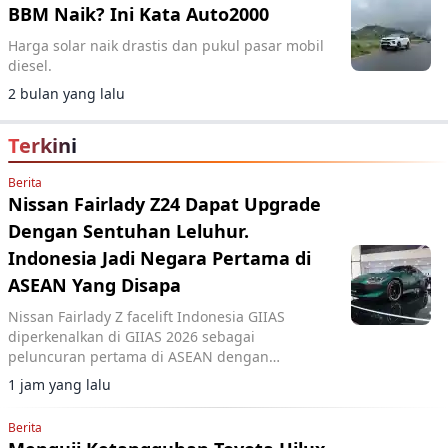
BBM Naik? Ini Kata Auto2000
Harga solar naik drastis dan pukul pasar mobil
diesel.
2 bulan yang lalu
Terkini
Berita
Nissan Fairlady Z24 Dapat Upgrade
Dengan Sentuhan Leluhur.
Indonesia Jadi Negara Pertama di
ASEAN Yang Disapa
Nissan Fairlady Z facelift Indonesia GIIAS
diperkenalkan di GIIAS 2026 sebagai
peluncuran pertama di ASEAN dengan
upgrade desain bumper G-nose terinspirasi
1 jam yang lalu
generasi S30.
Berita