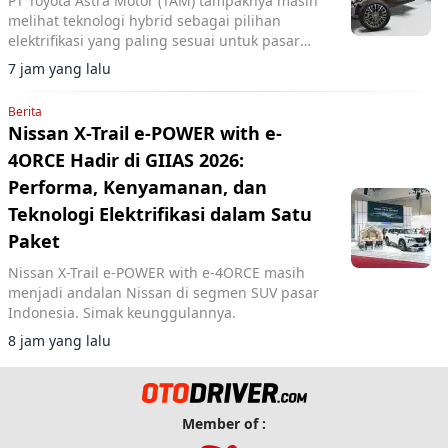
PT Toyota Astra Motor (TAM) tampaknya masih
melihat teknologi hybrid sebagai pilihan
elektrifikasi yang paling sesuai untuk pasar
Indonesia.
7 jam yang lalu
Berita
Nissan X-Trail e-POWER with e-
4ORCE Hadir di GIIAS 2026:
Performa, Kenyamanan, dan
Teknologi Elektrifikasi dalam Satu
Paket
Nissan X-Trail e-POWER with e-4ORCE masih
menjadi andalan Nissan di segmen SUV pasar
Indonesia. Simak keunggulannya.
8 jam yang lalu
Member of :