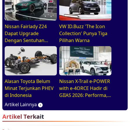
Nissan Fairlady Z24
VW ID.Buzz 'The Icon
Dapat Upgrade
Collection' Punya Tiga
Dengan Sentuhan
Pilihan Warna
Leluhur. Indonesia Jadi
Negara Pertama di
ASEAN Yang Disapa
Alasan Toyota Belum
Nissan X-Trail e-POWER
Minat Terjunkan PHEV
with e-4ORCE Hadir di
di Indonesia
GIIAS 2026: Performa,
Kenyamanan, dan
Artikel Lainnya
Teknologi Elektrifikasi
Artikel Terkait
dalam Satu Paket