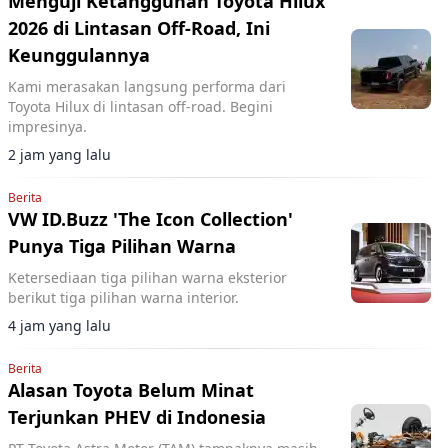
Menguji Ketangguhan Toyota Hilux
2026 di Lintasan Off-Road, Ini
Keunggulannya
Kami merasakan langsung performa dari
Toyota Hilux di lintasan off-road. Begini
impresinya.
2 jam yang lalu
Berita
VW ID.Buzz 'The Icon Collection'
Punya Tiga Pilihan Warna
Ketersediaan tiga pilihan warna eksterior
berikut tiga pilihan warna interior.
4 jam yang lalu
Berita
Alasan Toyota Belum Minat
Terjunkan PHEV di Indonesia