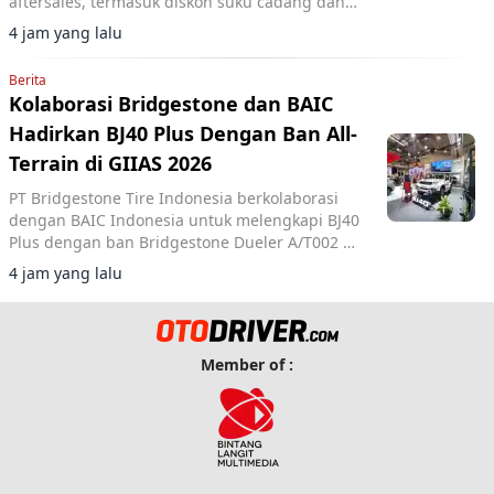
aftersales, termasuk diskon suku cadang dan
voucher selama pameran di ICE BSD City.
4 jam yang lalu
Berita
Kolaborasi Bridgestone dan BAIC
Hadirkan BJ40 Plus Dengan Ban All-
Terrain di GIIAS 2026
PT Bridgestone Tire Indonesia berkolaborasi
dengan BAIC Indonesia untuk melengkapi BJ40
Plus dengan ban Bridgestone Dueler A/T002 di
GIIAS 2026.
4 jam yang lalu
Member of :