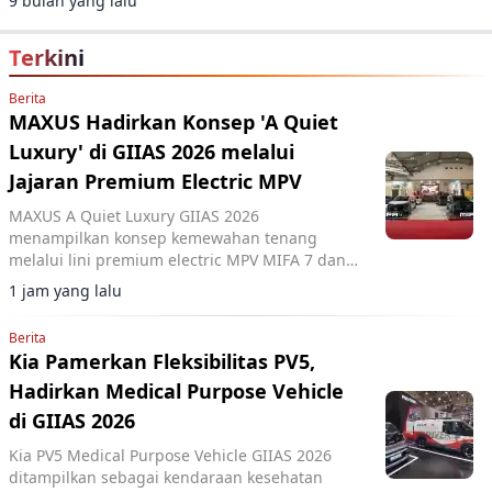
9 bulan yang lalu
Terkini
Berita
MAXUS Hadirkan Konsep 'A Quiet
Luxury' di GIIAS 2026 melalui
Jajaran Premium Electric MPV
MAXUS A Quiet Luxury GIIAS 2026
menampilkan konsep kemewahan tenang
melalui lini premium electric MPV MIFA 7 dan
MIFA 9 di ICE BSD City.
1 jam yang lalu
Berita
Kia Pamerkan Fleksibilitas PV5,
Hadirkan Medical Purpose Vehicle
di GIIAS 2026
Kia PV5 Medical Purpose Vehicle GIIAS 2026
ditampilkan sebagai kendaraan kesehatan