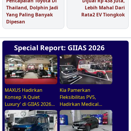
Pencapaian Toyota Di
Dijual Rp 438 Juta,
Thailand, Dolphin Jadi
Lebih Mahal Dari
Yang Paling Banyak
Rata2 EV Tiongkok
Dipesan
Special Report: GIIAS 2026
MAXUS Hadirkan
Kia Pamerkan
Konsep 'A Quiet
Fleksibilitas PV5,
Luxury' di GIIAS 2026
Hadirkan Medical
melalui Jajaran
Purpose Vehicle di
Premium Electric MPV
GIIAS 2026