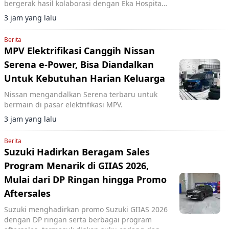
bergerak hasil kolaborasi dengan Eka Hospital
dan mitra lainnya.
3 jam yang lalu
Berita
MPV Elektrifikasi Canggih Nissan
Serena e-Power, Bisa Diandalkan
Untuk Kebutuhan Harian Keluarga
Nissan mengandalkan Serena terbaru untuk
bermain di pasar elektrifikasi MPV.
3 jam yang lalu
Berita
Suzuki Hadirkan Beragam Sales
Program Menarik di GIIAS 2026,
Mulai dari DP Ringan hingga Promo
Aftersales
Suzuki menghadirkan promo Suzuki GIIAS 2026
dengan DP ringan serta berbagai program