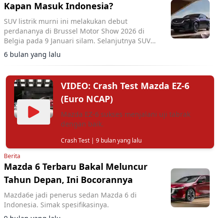
Kapan Masuk Indonesia?
SUV listrik murni ini melakukan debut
perdananya di Brussel Motor Show 2026 di
Belgia pada 9 Januari silam. Selanjutnya SUV
ini akan masuk pasar Eropa, Australia dan
6 bulan yang lalu
kemungkinan Asia.
VIDEO: Crash Test Mazda EZ-6
(Euro NCAP)
Mazda EZ-6 sukses menjalani uji tabrak
dengan baik.
Crash Test
| 9 bulan yang lalu
Berita
Mazda 6 Terbaru Bakal Meluncur
Tahun Depan, Ini Bocorannya
Mazda6e jadi penerus sedan Mazda 6 di
Indonesia. Simak spesifikasinya.