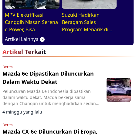
MPV Elektrifikasi
Suzuki Hadirkan
Canggih Nissan Serena
Beragam Sales
e-Power, Bisa
Program Menarik di
Diandalkan Untuk
GIIAS 2026, Mulai dari
Artikel Lainnya
Kebutuhan Harian
DP Ringan hingga
Artikel Terkait
Keluarga
Promo Aftersales
Berita
Mazda 6e Dipastikan Diluncurkan
Dalam Waktu Dekat
Peluncuran Mazda 6e Indonesia dipastikan
dalam waktu dekat. Mazda bekerja sama
dengan Changan untuk menghadirkan sedan
listrik ini usai diperkenalkan di Singapore
4 minggu yang lalu
Motor Show.
Berita
Mazda CX-6e Diluncurkan Di Eropa,