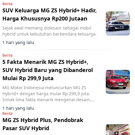
Berita
SUV Keluarga MG ZS Hybrid+ Hadir,
Harga Khususnya Rp200 Jutaan
Sejak awal memang didesain sebagai mobil
hybrid untuk kebutuhan berkendara keluarga.
1 hari yang lalu
Berita
5 Fakta Menarik MG ZS Hybrid+,
SUV Hybrid Baru yang Dibanderol
Mulai Rp 299,9 Juta
MG Motor Indonesia meluncurkan MG ZS
Hybrid+ dengan harga mulai Rp 299,9 juta.
Simak lima fakta menarik mengenai desain,
fitur, dan performa SUV hybrid tersebut.
1 hari yang lalu
Berita
MG ZS Hybrid Plus, Pendobrak
Pasar SUV Hybrid