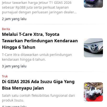
Jetour tawarkan harga Jetour T1 GIIAS 2026
sebesar Rp388 juta serta perkuat layanan
purnajual dengan perluasan jaringan dealer
hingga 40 showroom di GIIAS 2026.
2 jam yang lalu
Berita
Melalui T-Care Xtra, Toyota
Tawarkan Perlindungan Kendaraan
Hingga 6 Tahun
T-Care Xtra ditawarkan untuk perlindungan
kendaraan hingga 6 tahun.
3 jam yang lalu
Truk
Di GIIAS 2026 Ada Isuzu Giga Yang
Bisa Menyapu Jalan
Salah satu contoh fleksibilitas fungsional dari
produk Isuzu.
4 jam yang lalu