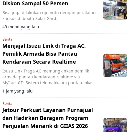
Diskon Sampai 50 Persen
Bisa juga dilakukan uji mutu dengan peralatan
khusus di booth Solar Gard.
49 menit yang lalu
Berita
Menjajal Isuzu Link di Traga AC,
Pemilik Armada Bisa Pantau
Kendaraan Secara Realtime
Isuzu Link Traga AC memungkinkan pemilik
armada pantau kendaraan realtime via
MyIsuzuID. Sistem telematika ini pantau lokasi,
kecepatan, dan operasional kendaraan.
1 jam yang lalu
Berita
Jetour Perkuat Layanan Purnajual
dan Hadirkan Beragam Program
Penjualan Menarik di GIIAS 2026