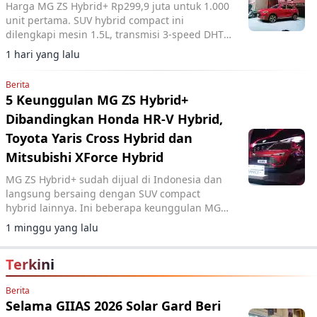
Harga MG ZS Hybrid+ Rp299,9 juta untuk 1.000
unit pertama. SUV hybrid compact ini
dilengkapi mesin 1.5L, transmisi 3-speed DHT,
dan fitur ADAS lengkap.
1 hari yang lalu
Berita
5 Keunggulan MG ZS Hybrid+
Dibandingkan Honda HR-V Hybrid,
Toyota Yaris Cross Hybrid dan
Mitsubishi XForce Hybrid
MG ZS Hybrid+ sudah dijual di Indonesia dan
langsung bersaing dengan SUV compact
hybrid lainnya. Ini beberapa keunggulan MG
ZS.
1 minggu yang lalu
Terkini
Berita
Selama GIIAS 2026 Solar Gard Beri