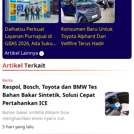
Daihatsu Perkuat
Konsumen Baru Untuk
Layanan Purnajual di
Toyota Alphard Dan
GIIAS 2026, Ada Suku
Vellfire Terus Hadir
Cadang Murahnya
Artikel Lainnya
Artikel Terkait
Berita
Respol, Bosch, Toyota dan BMW Tes
Bahan Bakar Sintetik, Solusi Cepat
Pertahankan ICE
Bahan bakar sintetik diklaim bisa
menghasilkan emisi nyaris nol.
5 hari yang lalu