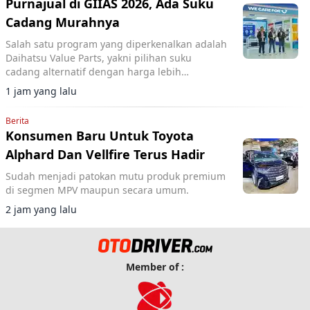
Purnajual di GIIAS 2026, Ada Suku
Cadang Murahnya
Salah satu program yang diperkenalkan adalah
Daihatsu Value Parts, yakni pilihan suku
cadang alternatif dengan harga lebih
terjangkau.
1 jam yang lalu
Berita
Konsumen Baru Untuk Toyota
Alphard Dan Vellfire Terus Hadir
Sudah menjadi patokan mutu produk premium
di segmen MPV maupun secara umum.
2 jam yang lalu
Member of :