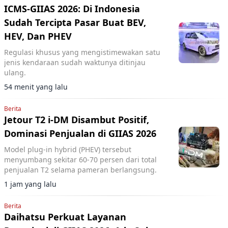
ICMS-GIIAS 2026: Di Indonesia
Sudah Tercipta Pasar Buat BEV,
HEV, Dan PHEV
Regulasi khusus yang mengistimewakan satu
jenis kendaraan sudah waktunya ditinjau
ulang.
54 menit yang lalu
Berita
Jetour T2 i-DM Disambut Positif,
Dominasi Penjualan di GIIAS 2026
Model plug-in hybrid (PHEV) tersebut
menyumbang sekitar 60-70 persen dari total
penjualan T2 selama pameran berlangsung.
1 jam yang lalu
Berita
Daihatsu Perkuat Layanan