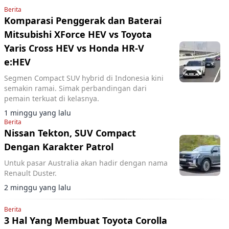
Berita
Komparasi Penggerak dan Baterai
Mitsubishi XForce HEV vs Toyota
Yaris Cross HEV vs Honda HR-V
e:HEV
Segmen Compact SUV hybrid di Indonesia kini
semakin ramai. Simak perbandingan dari
pemain terkuat di kelasnya.
1 minggu yang lalu
Berita
Nissan Tekton, SUV Compact
Dengan Karakter Patrol
Untuk pasar Australia akan hadir dengan nama
Renault Duster.
2 minggu yang lalu
Berita
3 Hal Yang Membuat Toyota Corolla