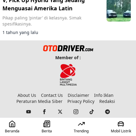
V, Pick Up Hybrid Yang Sedang
Menguasai Amerika Latin
Pikap paling ‘pintar’ di kelasnya. Simak
spesifikasinya.
1 tahun yang lalu
Member of :
About Us
Contact Us
Disclaimer
Info Iklan
Peraturan Media Siber
Privacy Policy
Redaksi
© 2023 Copyright:
Otodriver
Beranda
Berita
Trending
Mobil Listrik