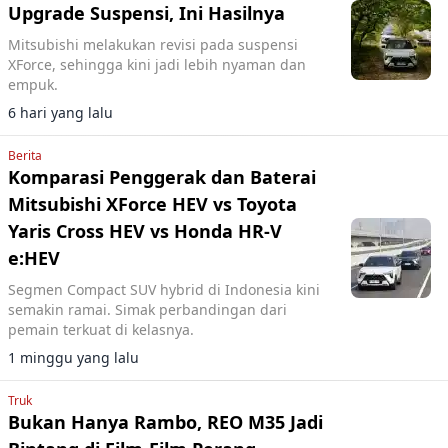
Upgrade Suspensi, Ini Hasilnya
Mitsubishi melakukan revisi pada suspensi
XForce, sehingga kini jadi lebih nyaman dan
empuk.
6 hari yang lalu
Berita
Komparasi Penggerak dan Baterai
Mitsubishi XForce HEV vs Toyota
Yaris Cross HEV vs Honda HR-V
e:HEV
Segmen Compact SUV hybrid di Indonesia kini
semakin ramai. Simak perbandingan dari
pemain terkuat di kelasnya.
1 minggu yang lalu
Truk
Bukan Hanya Rambo, REO M35 Jadi