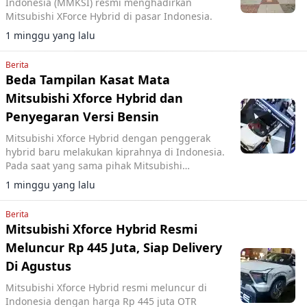
Indonesia (MMKSI) resmi menghadirkan
Mitsubishi XForce Hybrid di pasar Indonesia.
1 minggu yang lalu
Berita
Beda Tampilan Kasat Mata
Mitsubishi Xforce Hybrid dan
Penyegaran Versi Bensin
Mitsubishi Xforce Hybrid dengan penggerak
hybrid baru melakukan kiprahnya di Indonesia.
Pada saat yang sama pihak Mitsubishi
Indonesia juga meluncurkan improvement
1 minggu yang lalu
baru bagi model Xforce versi ICE.
Berita
Mitsubishi Xforce Hybrid Resmi
Meluncur Rp 445 Juta, Siap Delivery
Di Agustus
Mitsubishi Xforce Hybrid resmi meluncur di
Indonesia dengan harga Rp 445 juta OTR