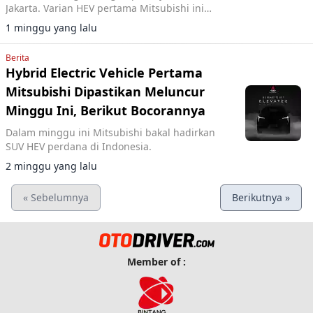
Jakarta. Varian HEV pertama Mitsubishi ini
diproduksi lokal dan siap dikirim Agustus 2026.
1 minggu yang lalu
Berita
Hybrid Electric Vehicle Pertama
Mitsubishi Dipastikan Meluncur
Minggu Ini, Berikut Bocorannya
Dalam minggu ini Mitsubishi bakal hadirkan
SUV HEV perdana di Indonesia.
2 minggu yang lalu
« Sebelumnya
Berikutnya »
Member of :