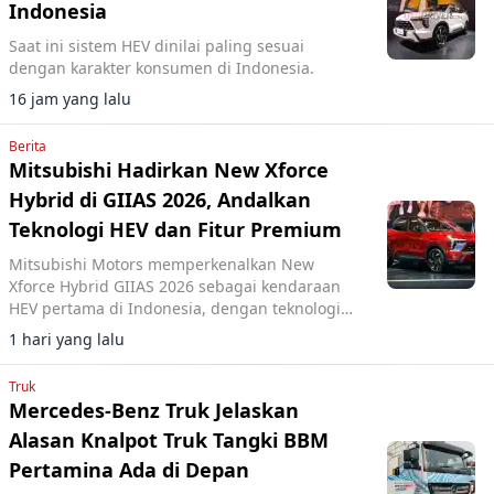
Indonesia
Saat ini sistem HEV dinilai paling sesuai
dengan karakter konsumen di Indonesia.
16 jam yang lalu
Berita
Mitsubishi Hadirkan New Xforce
Hybrid di GIIAS 2026, Andalkan
Teknologi HEV dan Fitur Premium
Mitsubishi Motors memperkenalkan New
Xforce Hybrid GIIAS 2026 sebagai kendaraan
HEV pertama di Indonesia, dengan teknologi
hybrid efisien dan fitur frameless panoramic
1 hari yang lalu
roof.
Truk
Mercedes-Benz Truk Jelaskan
Alasan Knalpot Truk Tangki BBM
Pertamina Ada di Depan