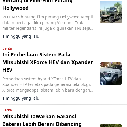
Bintang di Film-Film Perang
Hollywood
REO M35 bintang film perang Hollywood tampil
dalam berbagai film perang Vietnam. Truk
militer legendaris ini juga digunakan TNI sejak
era 1970-an.
1 minggu yang lalu
Berita
Ini Perbedaan Sistem Pada
Mitsubishi XForce HEV dan Xpander
HEV
Perbedaan sistem hybrid XForce HEV dan
Xpander HEV terletak pada generasi teknologi.
XForce mengadopsi sistem lebih baru dengan
transaxle dua speed, sedangkan Xpander
1 minggu yang lalu
masih menggunakan single speed.
Berita
Mitsubishi Tawarkan Garansi
Baterai Lebih Berani Dibanding