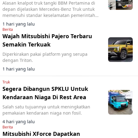
Alasan knalpot truk tangki BBM Pertamina di
depan dijelaskan Mercedes-Benz Truk untuk
memenuhi standar keselamatan pemerintah
dan mencegah risiko kebakaran.
1 hari yang lalu
Berita
Wajah Mitsubishi Pajero Terbaru
Semakin Terkuak
Diperkirakan pakai platform yang serupa
dengan Triton.
1 hari yang lalu
Truk
Segera Dibangun SPKLU Untuk
Kendaraan Niaga Di Rest Area
Salah satu tujuannya untuk meningkatkan
pemakaian kendaraan niaga non fosil.
4 hari yang lalu
Berita
Mitsubishi XForce Dapatkan