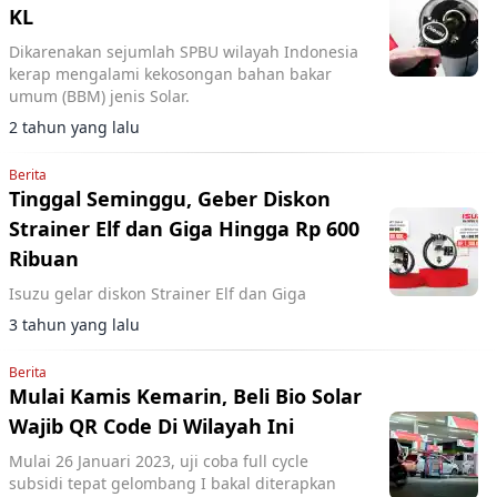
KL
Dikarenakan sejumlah SPBU wilayah Indonesia
kerap mengalami kekosongan bahan bakar
umum (BBM) jenis Solar.
2 tahun yang lalu
Berita
Tinggal Seminggu, Geber Diskon
Strainer Elf dan Giga Hingga Rp 600
Ribuan
Isuzu gelar diskon Strainer Elf dan Giga
3 tahun yang lalu
Berita
Mulai Kamis Kemarin, Beli Bio Solar
Wajib QR Code Di Wilayah Ini
Mulai 26 Januari 2023, uji coba full cycle
subsidi tepat gelombang I bakal diterapkan