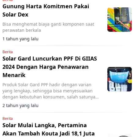
Gunung Harta Komitmen Pakai
Solar Dex
Bisa menghemat biaya ganti komponen saat
perawatan berkala
1 tahun yang lalu
Berita
Solar Gard Luncurkan PPF Di GIIAS
2024 Dengan Harga Penawaran
Menarik
Produk Solar Gard PPF hadir dengan varian
yang lengkap, sehingga bisa menyesuaikan
dengan kebutuhan konsumen, salah satunya
dengan menawarkan opsi PPF Glossy ataupun
2 tahun yang lalu
PPF Mate.
Berita
Solar Mulai Langka, Pertamina
Akan Tambah Kouta Jadi 18,1 Juta