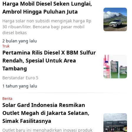
Harga Mobil Diesel Seken Lunglai,
Ambrol Hingga Puluhan Juta
Harga solar non subsidi menginjak harga Rp
30 ribuan/liter. Bencana bagi pasar mobil
diesel bekas
2 bulan yang lalu
Truk
Pertamina Rilis Diesel X BBM Sulfur
Rendah, Spesial Untuk Area
Tambang
Berstandar Euro 5
1 tahun yang lalu
Berita
Solar Gard Indonesia Resmikan
Outlet Megah di Jakarta Selatan,
Simak Fasilitasnya
Outlet baru ini menghadirkan inovasi produk