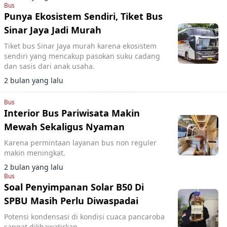
Bus
Punya Ekosistem Sendiri, Tiket Bus
Sinar Jaya Jadi Murah
Tiket bus Sinar Jaya murah karena ekosistem
sendiri yang mencakup pasokan suku cadang
dan sasis dari anak usaha.
2 bulan yang lalu
Bus
Interior Bus Pariwisata Makin
Mewah Sekaligus Nyaman
Karena permintaan layanan bus non reguler
makin meningkat.
2 bulan yang lalu
Bus
Soal Penyimpanan Solar B50 Di
SPBU Masih Perlu Diwaspadai
Potensi kondensasi di kondisi cuaca pancaroba
sangat dikhawatirkan.