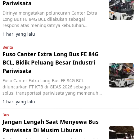
Pariwisata
Dirinya mengatakan peluncuran Canter Extra
Long Bus FE 84G BCL dilakukan sebagai
respons atas meningkatnya kebutuhan
transportasi wisata sekaligus mengikuti
1 hari yang lalu
regulasi pemerintah yang terus berkembang.
Berita
Fuso Canter Extra Long Bus FE 84G
BCL, Bidik Peluang Besar Industri
Pariwisata
Fuso Canter Extra Long Bus FE 84G BCL
diluncurkan PT KTB di GIIAS 2026 sebagai
solusi transportasi pariwisata yang memenuhi
standar Euro 4 dan regulasi pemerintah.
1 hari yang lalu
Bus
Jangan Lengah Saat Menyewa Bus
Pariwisata Di Musim Liburan