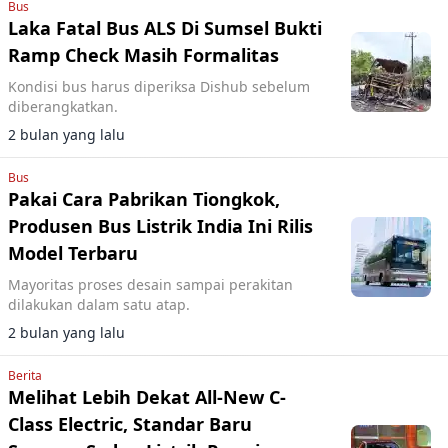
Bus
Laka Fatal Bus ALS Di Sumsel Bukti
Ramp Check Masih Formalitas
Kondisi bus harus diperiksa Dishub sebelum
diberangkatkan.
2 bulan yang lalu
Bus
Pakai Cara Pabrikan Tiongkok,
Produsen Bus Listrik India Ini Rilis
Model Terbaru
Mayoritas proses desain sampai perakitan
dilakukan dalam satu atap.
2 bulan yang lalu
Berita
Melihat Lebih Dekat All-New C-
Class Electric, Standar Baru