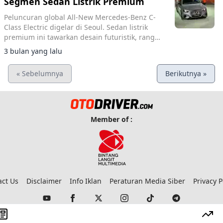
Segmen Sedan Listrik Premium
Peluncuran global All-New Mercedes-Benz C-
Class Electric digelar di Seoul. Sedan listrik
premium ini tawarkan desain futuristik, range
762 km WLTP, MBUX Hyperscreen, dan
3 bulan yang lalu
akselerasi 4 detik.
« Sebelumnya
Berikutnya »
Member of :
act Us
Disclaimer
Info Iklan
Peraturan Media Siber
Privacy P
© 2023 Copyright:
Otodriver