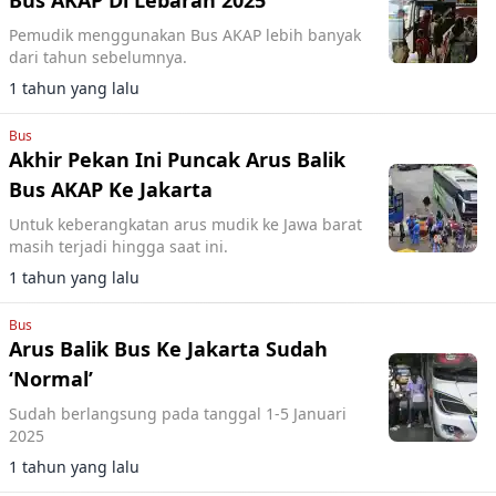
Bus AKAP Di Lebaran 2025
Pemudik menggunakan Bus AKAP lebih banyak
dari tahun sebelumnya.
1 tahun yang lalu
Bus
Akhir Pekan Ini Puncak Arus Balik
Bus AKAP Ke Jakarta
Untuk keberangkatan arus mudik ke Jawa barat
masih terjadi hingga saat ini.
1 tahun yang lalu
Bus
Arus Balik Bus Ke Jakarta Sudah
‘Normal’
Sudah berlangsung pada tanggal 1-5 Januari
2025
1 tahun yang lalu