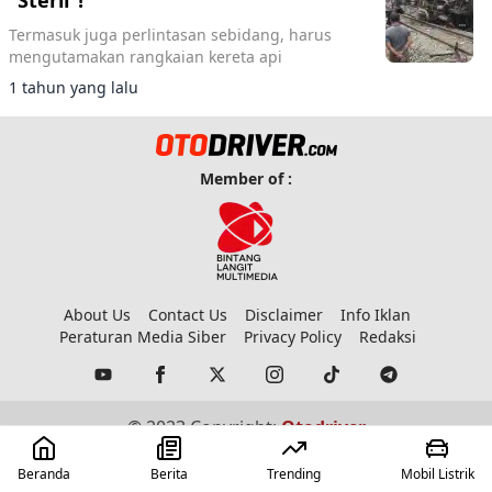
“Steril”!
Termasuk juga perlintasan sebidang, harus
mengutamakan rangkaian kereta api
1 tahun yang lalu
Member of :
About Us
Contact Us
Disclaimer
Info Iklan
Peraturan Media Siber
Privacy Policy
Redaksi
© 2023 Copyright:
Otodriver
Beranda
Berita
Trending
Mobil Listrik