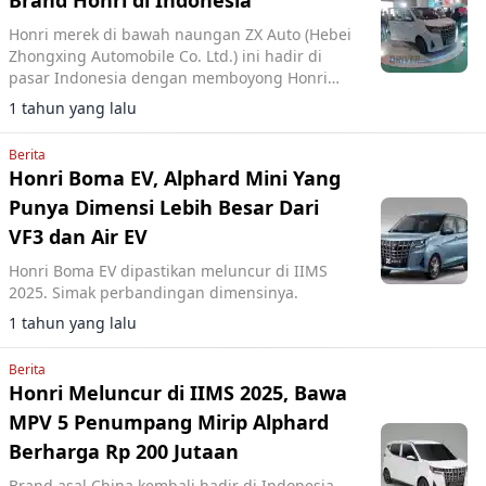
Brand Honri di Indonesia
Honri merek di bawah naungan ZX Auto (Hebei
Zhongxing Automobile Co. Ltd.) ini hadir di
pasar Indonesia dengan memboyong Honri
Boma EV.
1 tahun yang lalu
Berita
Honri Boma EV, Alphard Mini Yang
Punya Dimensi Lebih Besar Dari
VF3 dan Air EV
Honri Boma EV dipastikan meluncur di IIMS
2025. Simak perbandingan dimensinya.
1 tahun yang lalu
Berita
Honri Meluncur di IIMS 2025, Bawa
MPV 5 Penumpang Mirip Alphard
Berharga Rp 200 Jutaan
Brand asal China kembali hadir di Indonesia