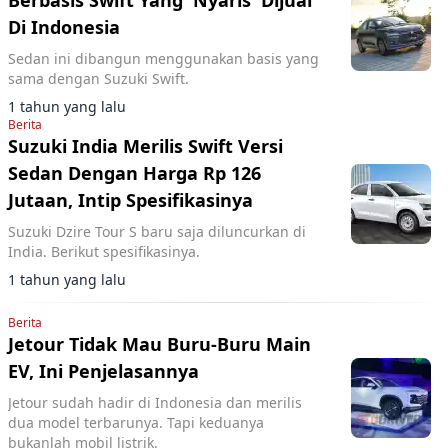
Berbasis Swift Yang 'Nyaris' Dijual
Di Indonesia
Sedan ini dibangun menggunakan basis yang
sama dengan Suzuki Swift.
1 tahun yang lalu
Berita
Suzuki India Merilis Swift Versi
Sedan Dengan Harga Rp 126
Jutaan, Intip Spesifikasinya
Suzuki Dzire Tour S baru saja diluncurkan di
India. Berikut spesifikasinya.
1 tahun yang lalu
Berita
Jetour Tidak Mau Buru-Buru Main
EV, Ini Penjelasannya
Jetour sudah hadir di Indonesia dan merilis
dua model terbarunya. Tapi keduanya
bukanlah mobil listrik.