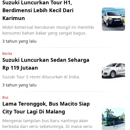
Suzuki Luncurkan Tour H1,
Berdimensi Lebih Kecil Dari
Karimun
Mobil komersial berukuran mungil ini memiliki
konsumsi bahan bakar yang sangat bagus.
3 tahun yang lalu
Berita
Suzuki Luncurkan Sedan Seharga
Rp 119 Jutaan
Suzuki Tour S resmi dilucurkan di India.
3 tahun yang lalu
Bus
Lama Teronggok, Bus Macito Siap
City Tour Lagi Di Malang
Mengenai tampilan bus baru nantinya akan
berbeda dari versi sebelumnya. Di mana versi