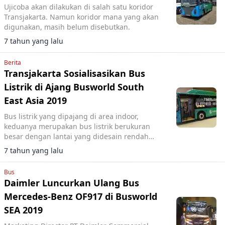
Ujicoba akan dilakukan di salah satu koridor
Transjakarta. Namun koridor mana yang akan
digunakan, masih belum disebutkan.
7 tahun yang lalu
Berita
Transjakarta Sosialisasikan Bus
Listrik di Ajang Busworld South
East Asia 2019
Bus listrik yang dipajang di area indoor,
keduanya merupakan bus listrik berukuran
besar dengan lantai yang didesain rendah
sehingga ramah terhadap penumpang
7 tahun yang lalu
manula.
Bus
Daimler Luncurkan Ulang Bus
Mercedes-Benz OF917 di Busworld
SEA 2019