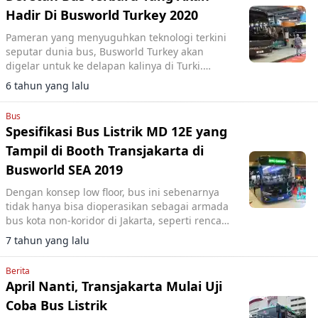
Hadir Di Busworld Turkey 2020
Pameran yang menyuguhkan teknologi terkini
seputar dunia bus, Busworld Turkey akan
digelar untuk ke delapan kalinya di Turki.
Pameran akan berlangsung mulai 5 sampai 7
6 tahun yang lalu
Maret 2020 di Istanbul, Turki.
Bus
Spesifikasi Bus Listrik MD 12E yang
Tampil di Booth Transjakarta di
Busworld SEA 2019
Dengan konsep low floor, bus ini sebenarnya
tidak hanya bisa dioperasikan sebagai armada
bus kota non-koridor di Jakarta, seperti rencana
yang akan segera diujicoba oleh PT
7 tahun yang lalu
Transjakarta bulan April.
Berita
April Nanti, Transjakarta Mulai Uji
Coba Bus Listrik