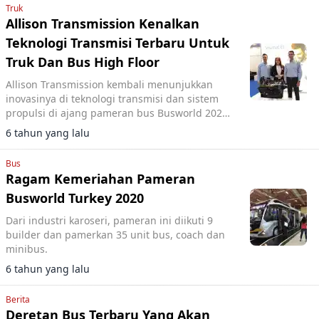
Truk
Allison Transmission Kenalkan
Teknologi Transmisi Terbaru Untuk
Truk Dan Bus High Floor
Allison Transmission kembali menunjukkan
inovasinya di teknologi transmisi dan sistem
propulsi di ajang pameran bus Busworld 2020
Turki
6 tahun yang lalu
Bus
Ragam Kemeriahan Pameran
Busworld Turkey 2020
Dari industri karoseri, pameran ini diikuti 9
builder dan pamerkan 35 unit bus, coach dan
minibus.
6 tahun yang lalu
Berita
Deretan Bus Terbaru Yang Akan