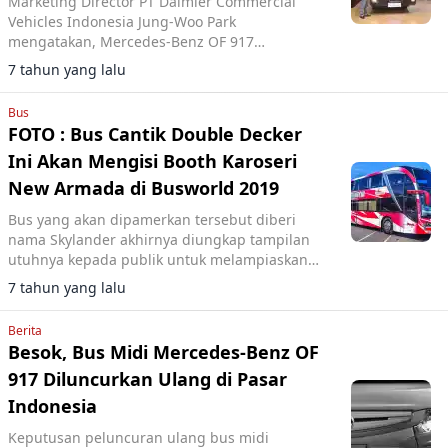
Marketing Director PT Daimler Commercial
Vehicles Indonesia Jung-Woo Park
mengatakan, Mercedes-Benz OF 917
merupakan tipe bus yang dirancang untuk
7 tahun yang lalu
melayani transportasi jarak menengah
antarkota.
Bus
FOTO : Bus Cantik Double Decker
Ini Akan Mengisi Booth Karoseri
New Armada di Busworld 2019
Bus yang akan dipamerkan tersebut diberi
nama Skylander akhirnya diungkap tampilan
utuhnya kepada publik untuk melampiaskan
rasa penasaran netizen dan pemerhati
7 tahun yang lalu
transportasi, Senin (18/3/2019).
Berita
Besok, Bus Midi Mercedes-Benz OF
917 Diluncurkan Ulang di Pasar
Indonesia
Keputusan peluncuran ulang bus midi