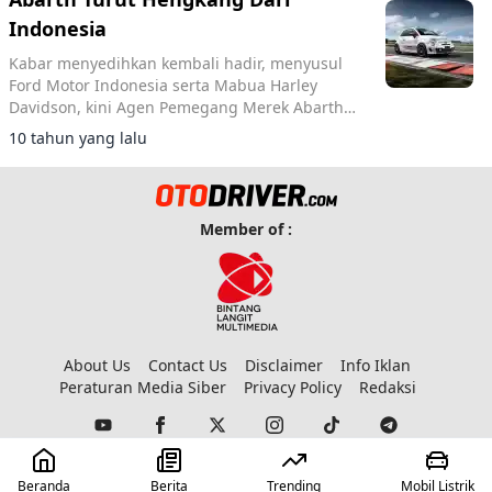
Indonesia
Kabar menyedihkan kembali hadir, menyusul
Ford Motor Indonesia serta Mabua Harley
Davidson, kini Agen Pemegang Merek Abarth
Indonesia berhenti menjual produknya di
10 tahun yang lalu
Indonesia.
Member of :
About Us
Contact Us
Disclaimer
Info Iklan
Peraturan Media Siber
Privacy Policy
Redaksi
© 2023 Copyright:
Otodriver
Beranda
Berita
Trending
Mobil Listrik