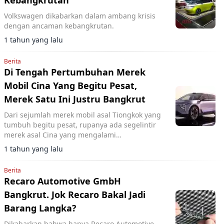
Kebangkrutan
Volkswagen dikabarkan dalam ambang krisis
dengan ancaman kebangkrutan.
1 tahun yang lalu
Berita
Di Tengah Pertumbuhan Merek
Mobil Cina Yang Begitu Pesat,
Merek Satu Ini Justru Bangkrut
Dari sejumlah merek mobil asal Tiongkok yang
tumbuh begitu pesat, rupanya ada segelintir
merek asal Cina yang mengalami
kebangkrutan.
1 tahun yang lalu
Berita
Recaro Automotive GmbH
Bangkrut. Jok Recaro Bakal Jadi
Barang Langka?
Dikabarkan bahwa hanya Recaro Automotive