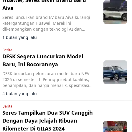
Huawei, Seres Bikin Brand Baru
Aiva
Seres luncurkan brand EV baru Aiva kurangi
ketergantungan Huawei. Merek ini
dikembangkan dengan teknologi AI dan
kemitraan ByteDance untuk model perdana
1 bulan yang lalu
ME7.
Berita
DFSK Segera Luncurkan Model
Baru, Ini Bocorannya
DFSK bocorkan peluncuran model baru NEV
2026 di semester II. Petinggi sebut kualitas,
penampilan, dan harga menarik, spesifikasi
masih dirahasiakan.
4 bulan yang lalu
Berita
Seres Tampilkan Dua SUV Canggih
Dengan Daya Jelajah Ribuan
Kilometer Di GIIAS 2024