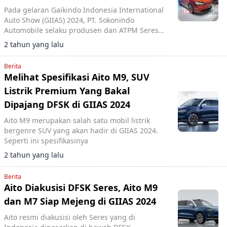
Pada gelaran Gaikindo Indonesia International
Auto Show (GIIAS) 2024, PT. Sokonindo
Automobile selaku produsen dan ATPM Seres
memboyong dua produk berlabel Seres yakni
2 tahun yang lalu
Seres 7 dan Seres 9
Berita
Melihat Spesifikasi Aito M9, SUV
Listrik Premium Yang Bakal
Dipajang DFSK di GIIAS 2024
Aito M9 merupakan salah satu mobil listrik
bergenre SUV yang akan hadir di GIIAS 2024.
Seperti ini spesifikasinya
2 tahun yang lalu
Berita
Aito Diakusisi DFSK Seres, Aito M9
dan M7 Siap Mejeng di GIIAS 2024
Aito resmi diakusisi oleh Seres yang di