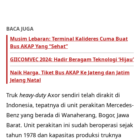
BACA JUGA
Musim Lebaran: Terminal Kalideres Cuma Buat
Bus AKAP Yang “Sehat”
GIICOMVEC 2024: Hadir Beragam Teknologi ‘Hijau’
Naik Harga, Tiket Bus AKAP Ke Jateng dan Jatim
Jelang Natal
Truk
heavy-duty
Axor sendiri telah dirakit di
Indonesia, tepatnya di unit perakitan Mercedes-
Benz yang berada di Wanaherang, Bogor, Jawa
Barat. Unit perakitan ini sudah beroperasi sejak
tahun 1978 dan kapasitas produksi truknya