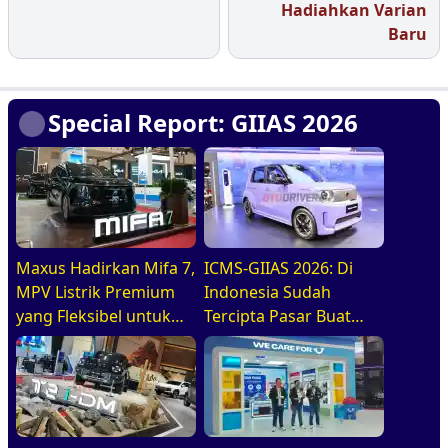
Hadiahkan Varian
Baru
Special Report: GIIAS 2026
Maxus Hadirkan Mifa 7,
ICMS-GIIAS 2026: Di
MPV Listrik Premium
Indonesia Sudah
yang Fleksibel untuk
Tercipta Pasar Buat
Keluarga Modern Di
BEV, HEV, Dan PHEV
GIIAS 2026