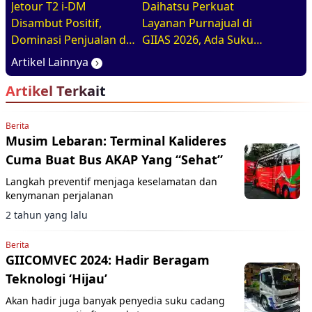
Jetour T2 i-DM
Daihatsu Perkuat
Disambut Positif,
Layanan Purnajual di
Dominasi Penjualan di
GIIAS 2026, Ada Suku
GIIAS 2026
Cadang Murahnya
Artikel Lainnya
Artikel Terkait
Berita
Musim Lebaran: Terminal Kalideres
Cuma Buat Bus AKAP Yang “Sehat”
Langkah preventif menjaga keselamatan dan
kenymanan perjalanan
2 tahun yang lalu
Berita
GIICOMVEC 2024: Hadir Beragam
Teknologi ‘Hijau’
Akan hadir juga banyak penyedia suku cadang