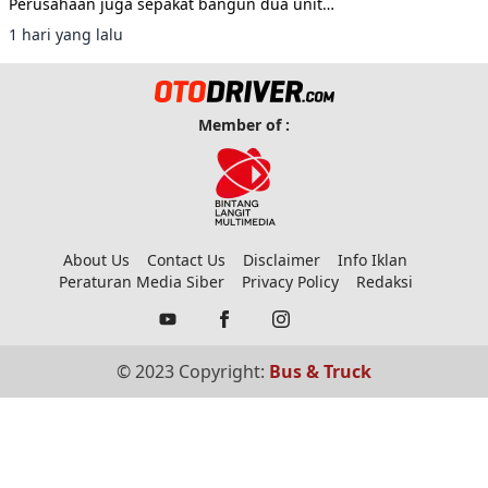
Perusahaan juga sepakat bangun dua unit
double decker berbasis sasis Scania K450CB
1 hari yang lalu
untuk layanan AKAP premium.
Member of :
About Us
Contact Us
Disclaimer
Info Iklan
Peraturan Media Siber
Privacy Policy
Redaksi
© 2023 Copyright:
Bus & Truck