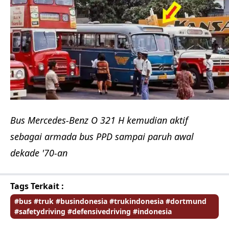
Bus Mercedes-Benz O 321 H kemudian aktif
sebagai armada bus PPD sampai paruh awal
dekade '70-an
Tags Terkait :
#bus #truk #busindonesia #trukindonesia #dortmund
#safetydriving #defensivedriving #indonesia